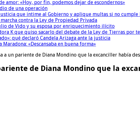
 de amor: «Hoy, por fin, podemos dejar de escondernos»
dio de una operación
la Justicia que intime al Gobierno y aplique multas si no cumple
a marcha contra la Ley de Propiedad Privada
io de Vido y su esposa por enriquecimiento ilícito
ora K que quiso sacarlo del debate de la Ley de Tierras por 
do»: qué declaró Candela Arizaga ante la justicia
a a Maradona: «Descansaba en buena forma»
sa a un pariente de Diana Mondino que la excanciller había des
 pariente de Diana Mondino que la exca