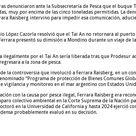
as denunciaron ante la Subsecretaría de Pesca que el buque 
as, muy por encima de las cinco toneladas permitidas. La denu
rrara Raisberg intervino para impedir esa comunicación, aduci
nio López Cazorla resolvió que el Tai An no retornara al puert
Ferrara presentó su dimisión a Mondino durante un viaje de la 
ilegalmente por el Tai An sería liberada tras que Prodesur ac
egresara a la zona de pesca.
de la controversia que involucró a Ferrara Raisberg, en un co
denominado “Programa de protección de Bienes Comunes Global
e vigilancia y monitoreo en el mar argentino con Estados Unid
ación con la causa por pesca ilegal, Ferrara Raisberg era reco
ro colectivo ambiental en la Corte Suprema de la Nación para
doctoró en la Universidad de California y hasta 2024 ejerció co
dense probablemente evaluó en su decisión.