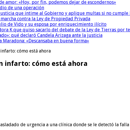
 de amor: «Hoy, por fin, podemos dejar de escondernos»
dio de una operación
la Justicia que intime al Gobierno y aplique multas si no cumple
a marcha contra la Ley de Propiedad Privada
io de Vido y su esposa por enriquecimiento ilícito
ora K que quiso sacarlo del debate de la Ley de Tierras por 
do»: qué declaró Candela Arizaga ante la justicia
a a Maradona: «Descansaba en buena forma»
infarto: cómo está ahora
 infarto: cómo está ahora
sladado de urgencia a una clínica donde se le detectó la falla c