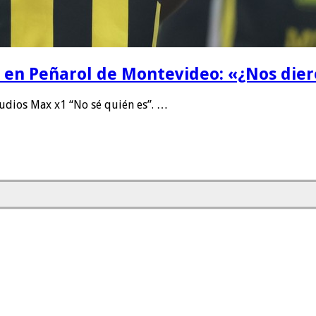
la en Peñarol de Montevideo: «¿Nos die
dios Max x1 “No sé quién es”. …