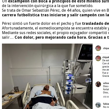
Un
excampeón con Boca a principios de este milenio suf
de la intervención quirúrgica a la que fue sometido.
Se trata de Omar Sebastián Pérez, de 44 años, quien vive en 
carrera futbolística tras iniciarse y salir campeón con l
Pérez sintió un fuerte dolor en el pecho y fue
trasladado de 
Afortunadamente, el exmediocampista se encuentra estable 
Mediante sus redes sociales, el propio exjugador compartió u
salir…
Con dolor, pero mejorando cada hora. Gracias a t