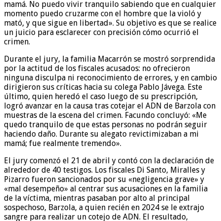
mamá. No puedo vivir tranquilo sabiendo que en cualquier
momento puedo cruzarme con el hombre que la violó y
mató, y que sigue en libertad». Su objetivo es que se realice
un juicio para esclarecer con precisión cómo ocurrió el
crimen.
Durante el jury, la familia Macarrón se mostró sorprendida
por la actitud de los fiscales acusados: no ofrecieron
ninguna disculpa ni reconocimiento de errores, y en cambio
dirigieron sus críticas hacia su colega Pablo Jávega. Este
último, quien heredó el caso luego de su prescripción,
logró avanzar en la causa tras cotejar el ADN de Barzola con
muestras de la escena del crimen. Facundo concluyó: «Me
quedo tranquilo de que estas personas no podrán seguir
haciendo daño. Durante su alegato revictimizaban a mi
mamá; fue realmente tremendo».
El jury comenzó el 21 de abril y contó con la declaración de
alrededor de 40 testigos. Los fiscales Di Santo, Miralles y
Pizarro fueron sancionados por su «negligencia grave» y
«mal desempeño» al centrar sus acusaciones en la familia
de la víctima, mientras pasaban por alto al principal
sospechoso, Barzola, a quien recién en 2024 se le extrajo
sangre para realizar un cotejo de ADN. El resultado,