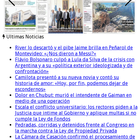
Ultimas Noticias
River lo descartó y el pibe Jaime brilla en Peñarol de
Montevideo: «¿Nos dieron a Messi?»
Flávio Bolsonaro culpó a Lula da Silva de la crisis con
Argentina y a su «política exterior ideologizada y de
confrontación»
Camilota presentó a su nueva novia y contó su
historia de amor: «Hoy, por fin, podemos dejar de
escondernos»
Dolor en Chubut: murió el intendente de Gaiman en
medio de una operación
Escala el conflicto universitario: los rectores piden a la
Justicia que intime al Gobierno y aplique multas si no
cumple la Ley de Fondos
Pedradas, corridas y detenidos frente al Congreso en
la marcha contra la Ley de Propiedad Privada
La Cámara de Casación confirmó el procesamiento de