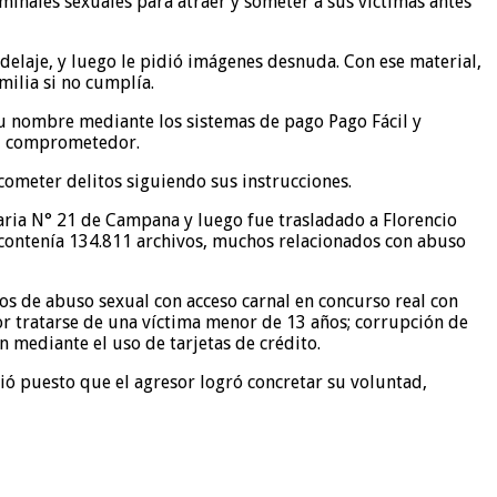
minales sexuales para atraer y someter a sus víctimas antes
delaje, y luego le pidió imágenes desnuda. Con ese material,
milia si no cumplía.
 su nombre mediante los sistemas de pago Pago Fácil y
ial comprometedor.
cometer delitos siguiendo sus instrucciones.
laria N° 21 de Campana y luego fue trasladado a Florencio
ue contenía 134.811 archivos, muchos relacionados con abuso
tos de abuso sexual con acceso carnal en concurso real con
r tratarse de una víctima menor de 13 años; corrupción de
 mediante el uso de tarjetas de crédito.
stió puesto que el agresor logró concretar su voluntad,