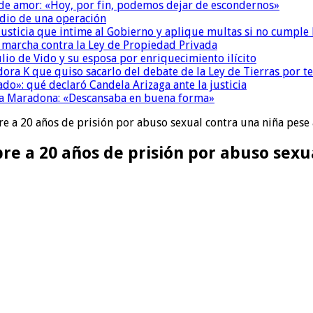
 de amor: «Hoy, por fin, podemos dejar de escondernos»
dio de una operación
la Justicia que intime al Gobierno y aplique multas si no cumple
a marcha contra la Ley de Propiedad Privada
io de Vido y su esposa por enriquecimiento ilícito
ora K que quiso sacarlo del debate de la Ley de Tierras por 
do»: qué declaró Candela Arizaga ante la justicia
a a Maradona: «Descansaba en buena forma»
e a 20 años de prisión por abuso sexual contra una niña pese a
re a 20 años de prisión por abuso sex