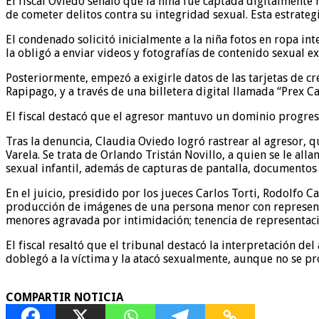
El fiscal Oviedo señaló que la niña fue captada digitalmente
de cometer delitos contra su integridad sexual. Esta estrategi
El condenado solicitó inicialmente a la niña fotos en ropa i
la obligó a enviar videos y fotografías de contenido sexual e
Posteriormente, empezó a exigirle datos de las tarjetas de c
Rapipago, y a través de una billetera digital llamada “Prex 
El fiscal destacó que el agresor mantuvo un dominio progres
Tras la denuncia, Claudia Oviedo logró rastrear al agresor, 
Varela. Se trata de Orlando Tristán Novillo, a quien se le al
sexual infantil, además de capturas de pantalla, documentos
En el juicio, presidido por los jueces Carlos Torti, Rodolfo 
producción de imágenes de una persona menor con representac
menores agravada por intimidación; tenencia de representaci
El fiscal resaltó que el tribunal destacó la interpretación de
doblegó a la víctima y la atacó sexualmente, aunque no se pro
COMPARTIR NOTICIA