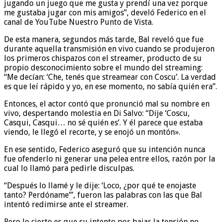
jugando un juego que me gusta y prendí una vez porque
me gustaba jugar con mis amigos”, develó Federico en el
canal de YouTube Nuestro Punto de Vista.
De esta manera, segundos más tarde, Bal reveló que fue
durante aquella transmisión en vivo cuando se produjeron
los primeros chispazos con el streamer, producto de su
propio desconocimiento sobre el mundo del streaming:
“Me decían: ‘Che, tenés que streamear con Coscu’. La verdad
es que leí rápido y yo, en ese momento, no sabía quién era”.
Entonces, el actor contó que pronunció mal su nombre en
vivo, despertando molestia en Di Salvo: “Dije ‘Coscu,
Casqui, Casqui… no sé quién es’. Y él parece que estaba
viendo, le llegó el recorte, y se enojó un montón».
En ese sentido, Federico aseguró que su intención nunca
fue ofenderlo ni generar una pelea entre ellos, razón por la
cual lo llamó para pedirle disculpas.
“Después lo llamé y le dije: ‘Loco, ¿por qué te enojaste
tanto? Perdóname’”, fueron las palabras con las que Bal
intentó redimirse ante el streamer.
Pero lo cierto es que su intento por bajar la tensión no