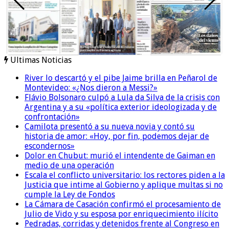
Ultimas Noticias
River lo descartó y el pibe Jaime brilla en Peñarol de
Montevideo: «¿Nos dieron a Messi?»
Flávio Bolsonaro culpó a Lula da Silva de la crisis con
Argentina y a su «política exterior ideologizada y de
confrontación»
Camilota presentó a su nueva novia y contó su
historia de amor: «Hoy, por fin, podemos dejar de
escondernos»
Dolor en Chubut: murió el intendente de Gaiman en
medio de una operación
Escala el conflicto universitario: los rectores piden a la
Justicia que intime al Gobierno y aplique multas si no
cumple la Ley de Fondos
La Cámara de Casación confirmó el procesamiento de
Julio de Vido y su esposa por enriquecimiento ilícito
Pedradas, corridas y detenidos frente al Congreso en