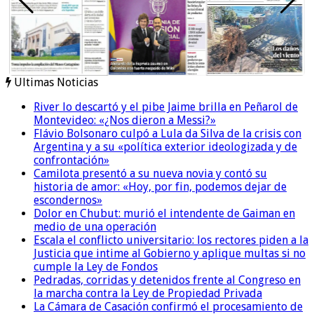
Ultimas Noticias
River lo descartó y el pibe Jaime brilla en Peñarol de
Montevideo: «¿Nos dieron a Messi?»
Flávio Bolsonaro culpó a Lula da Silva de la crisis con
Argentina y a su «política exterior ideologizada y de
confrontación»
Camilota presentó a su nueva novia y contó su
historia de amor: «Hoy, por fin, podemos dejar de
escondernos»
Dolor en Chubut: murió el intendente de Gaiman en
medio de una operación
Escala el conflicto universitario: los rectores piden a la
Justicia que intime al Gobierno y aplique multas si no
cumple la Ley de Fondos
Pedradas, corridas y detenidos frente al Congreso en
la marcha contra la Ley de Propiedad Privada
La Cámara de Casación confirmó el procesamiento de