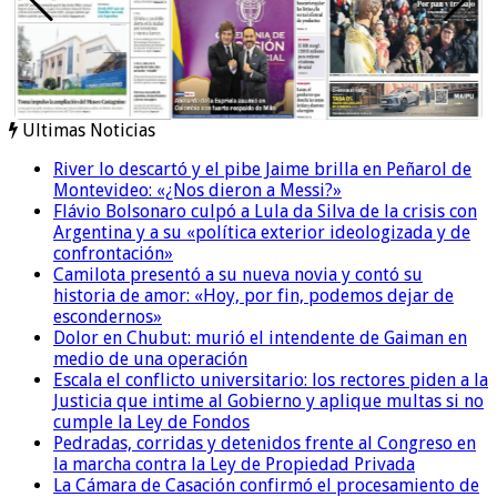
Ultimas Noticias
River lo descartó y el pibe Jaime brilla en Peñarol de
Montevideo: «¿Nos dieron a Messi?»
Flávio Bolsonaro culpó a Lula da Silva de la crisis con
Argentina y a su «política exterior ideologizada y de
confrontación»
Camilota presentó a su nueva novia y contó su
historia de amor: «Hoy, por fin, podemos dejar de
escondernos»
Dolor en Chubut: murió el intendente de Gaiman en
medio de una operación
Escala el conflicto universitario: los rectores piden a la
Justicia que intime al Gobierno y aplique multas si no
cumple la Ley de Fondos
Pedradas, corridas y detenidos frente al Congreso en
la marcha contra la Ley de Propiedad Privada
La Cámara de Casación confirmó el procesamiento de