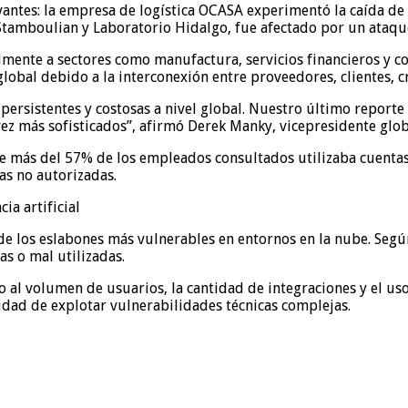
vantes: la empresa de logística OCASA experimentó la caída de 
, Stamboulian y Laboratorio Hidalgo, fue afectado por un ataq
lmente a sectores como manufactura, servicios financieros y c
obal debido a la interconexión entre proveedores, clientes, c
 persistentes y costosas a nivel global. Nuestro último repor
 vez más sofisticados”, afirmó Derek Manky, vicepresidente glo
e más del 57% de los empleados consultados utilizaba cuentas 
as no autorizadas.
a artificial
de los eslabones más vulnerables en entornos en la nube. Segú
s o mal utilizadas.
al volumen de usuarios, la cantidad de integraciones y el uso
sidad de explotar vulnerabilidades técnicas complejas.