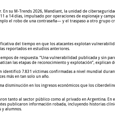
tor. En su M-Trends 2026, Mandiant, la unidad de ciberseguri
11 a 14 días, impulsado por operaciones de espionaje y campa
mplo el robo de una contraseña— y el traspaso a otro grupo c
ficativa del tiempo en que los atacantes explotan vulnerabilid
días reportados en estudios anteriores.
 tiempos de respuesta. “Una vulnerabilidad publicada y sin pa
atizan las etapas de reconocimiento y explotación”, explican 
identificó 7.831 víctimas confirmadas a nivel mundial durante
ces más en tan solo un año.
a disminución en los ingresos económicos que los ciberdelinc
ron tanto al sector público como al privado en Argentina. En e
tes publicaron información robada, incluyendo historias clíni
s y alumnos.