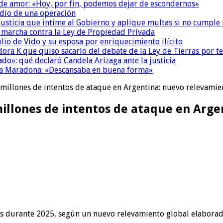
 de amor: «Hoy, por fin, podemos dejar de escondernos»
dio de una operación
la Justicia que intime al Gobierno y aplique multas si no cumple
a marcha contra la Ley de Propiedad Privada
io de Vido y su esposa por enriquecimiento ilícito
ora K que quiso sacarlo del debate de la Ley de Tierras por 
do»: qué declaró Candela Arizaga ante la justicia
a a Maradona: «Descansaba en buena forma»
millones de intentos de ataque en Argentina: nuevo relevamie
illones de intentos de ataque en Arge
es durante 2025, según un nuevo relevamiento global elaborado