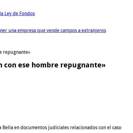
 la Ley de Fondos
tener una empresa que vende campos a extranjeros
re repugnante»
ión con ese hombre repugnante»
 Bella en documentos judiciales relacionados con el caso