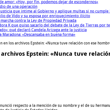
 de amor: «Hoy, por fin, podemos dejar de escondernos»
dio de una operación
la Justicia que intime al Gobierno y aplique multas si no cumple
io de Vido y su esposa por enriquecimiento ilícito
a marcha contra la Ley de Propiedad Privada
ora K que quiso sacarlo del debate de la Ley de Tierras por 
do»: qué declaró Candela Arizaga ante la justicia
a a Maradona: «Descansaba en buena forma»
n en los archivos Epstein: «Nunca tuve relación con ese homb
s archivos Epstein: «Nunca tuve relac
nunció respecto a la mención de su nombre y el de su hermana