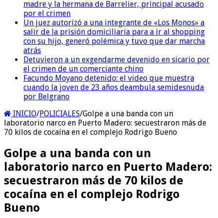
madre y la hermana de Barrelier, principal acusado
por el crimen
Un juez autorizó a una integrante de «Los Monos» a
salir de la prisión domiciliaria para a ir al shopping
con su hijo, generó polémica y tuvo que dar marcha
atrás
Detuvieron a un exgendarme devenido en sicario por
el crimen de un comerciante chino
Facundo Moyano detenido: el video que muestra
cuando la joven de 23 años deambula semidesnuda
por Belgrano
INICIO
/
POLICIALES
/
Golpe a una banda con un
laboratorio narco en Puerto Madero: secuestraron más de
70 kilos de cocaína en el complejo Rodrigo Bueno
Golpe a una banda con un
laboratorio narco en Puerto Madero:
secuestraron más de 70 kilos de
cocaína en el complejo Rodrigo
Bueno