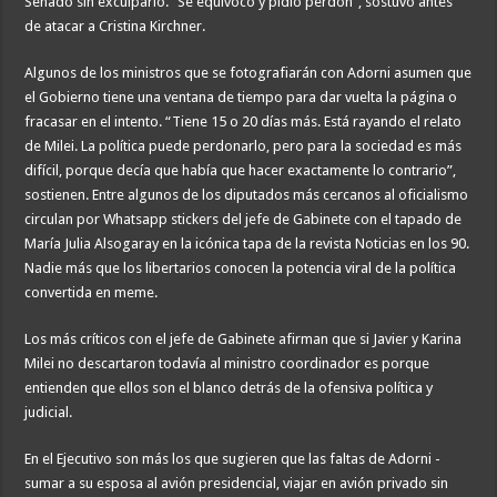
Senado sin exculparlo. “Se equivocó y pidió perdón”, sostuvo antes
de atacar a Cristina Kirchner.
Algunos de los ministros que se fotografiarán con Adorni asumen que
el Gobierno tiene una ventana de tiempo para dar vuelta la página o
fracasar en el intento. “Tiene 15 o 20 días más. Está rayando el relato
de Milei. La política puede perdonarlo, pero para la sociedad es más
difícil, porque decía que había que hacer exactamente lo contrario”,
sostienen. Entre algunos de los diputados más cercanos al oficialismo
circulan por Whatsapp stickers del jefe de Gabinete con el tapado de
María Julia Alsogaray en la icónica tapa de la revista Noticias en los 90.
Nadie más que los libertarios conocen la potencia viral de la política
convertida en meme.
Los más críticos con el jefe de Gabinete afirman que si Javier y Karina
Milei no descartaron todavía al ministro coordinador es porque
entienden que ellos son el blanco detrás de la ofensiva política y
judicial.
En el Ejecutivo son más los que sugieren que las faltas de Adorni -
sumar a su esposa al avión presidencial, viajar en avión privado sin