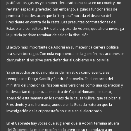
justificar los gastos y no haber declarado una casa en un country- no
revisten especial gravedad. Sin embargo, algunos funcionarios de
primera línea destacan que la “torpeza” horada el discurso del
Presidente en contra de la casta. Las presuntas contrataciones del
Estado a la consultora B+, de la esposa de Adorni, que ahora investiga
la Justicia podrían terminar de saldar la discusión.
El activo más importante de Adorni en su meteórica carrera política
era su verborragia. Con nula experiencia en la gestión, sus acciones se
derrumban si no sirve para defender al Gobierno y a los Milei.
Ya se escucharon dos nombres de ministros como eventuales
reemplazos: Diego Santilli y Sandra Pettovello. En el entorno del
ministro del Interior calificaban esas versiones como una operación y
lo descartan de plano. La ministra de Capital Humano, en tanto,
apareció esta semana en los chats de la causa $Libra, que salpican al
Presidente y a su hermana, aunque en la Rosada reiteran que la
investigación de la criptoestafa no cuela en el electorado
En el Gabinete hay voces que sugieren que si Adorni termina afuera
del Gobierno, la mejor opción sería ungir en su reemplazo a un