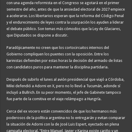
con una agenda reformista en el Congreso se agotará en el primer
semestre del año, antes de que la ansiedad electoral de 2027 empiece
a acelerarse. Los libertarios esperan que la reforma del Código Penal
y el endurecimiento de leyes contra la usurpación los ayuden a liderar
el debate público. Son temas más cómodos que la Ley de Glaciares,
que Diputados se dispone a discutir.
Paradójicamente no creen que los cortocircuitos internos del
Gobierno compliquen los puentes con la oposición. Entre los
karinistas defienden por estas horas la decisión del armado de listas
con candidatos puros para mantener la disciplina partidaria.
Después de subirlo el lunes al avión presidencial que viajó a Córdoba,
Milei defendió a Adorni en X, pero no lo llevó a Tucumán, adonde sí
incluyó a Bullrich. En su peor momento, el jefe de Gabinete tampoco
fue parte de la comitiva en el viaje relámpago a Hungría.
Cerca del ex vocero están convencidos de que los hermanos más
poderosos de la política argentina no lo entregarán y evitan comparar
la situación de Adorni con la de José Luis Espert, eyectado en plena
campaña electoral. “Entre Manuel, Javier y Karina existe cariño y un