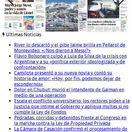
Ultimas Noticias
River lo descartó y el pibe Jaime brilla en Peñarol de
Montevideo: «¿Nos dieron a Messi?»
Flávio Bolsonaro culpó a Lula da Silva de la crisis con
Argentina y a su «política exterior ideologizada y de
confrontación»
Camilota presentó a su nueva novia y contó su
historia de amor: «Hoy, por fin, podemos dejar de
escondernos»
Dolor en Chubut: murió el intendente de Gaiman en
medio de una operación
Escala el conflicto universitario: los rectores piden a la
Justicia que intime al Gobierno y aplique multas si no
cumple la Ley de Fondos
Pedradas, corridas y detenidos frente al Congreso en
la marcha contra la Ley de Propiedad Privada
La Cámara de Casación confirmó el procesamiento de