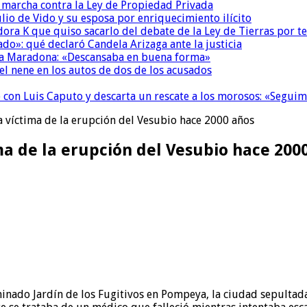
a marcha contra la Ley de Propiedad Privada
io de Vido y su esposa por enriquecimiento ilícito
ora K que quiso sacarlo del debate de la Ley de Tierras por 
do»: qué declaró Candela Arizaga ante la justicia
a a Maradona: «Descansaba en buena forma»
el nene en los autos de dos de los acusados
de con Luis Caputo y descarta un rescate a los morosos: «Segu
a víctima de la erupción del Vesubio hace 2000 años
ma de la erupción del Vesubio hace 200
nado Jardín de los Fugitivos en Pompeya, la ciudad sepultada 