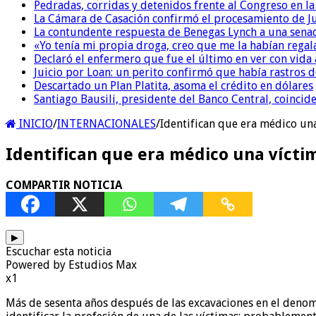
Pedradas, corridas y detenidos frente al Congreso en l
La Cámara de Casación confirmó el procesamiento de Jul
La contundente respuesta de Benegas Lynch a una senad
«Yo tenía mi propia droga, creo que me la habían regala
Declaró el enfermero que fue el último en ver con vid
Juicio por Loan: un perito confirmó que había rastros d
Descartado un Plan Platita, asoma el crédito en dólares
Santiago Bausili, presidente del Banco Central, coinci
INICIO
/
INTERNACIONALES
/
Identifican que era médico un
Identifican que era médico una vícti
COMPARTIR NOTICIA
▶
Escuchar esta noticia
Powered by Estudios Max
x1
Más de sesenta años después de las excavaciones en el denomi