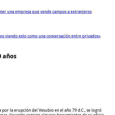
tener una empresa que vende campos a extranjeros
imos viendo esto como una conversación entre privados»
0 años
por la erupción del Vesubio en el año 79 d.C., se logró