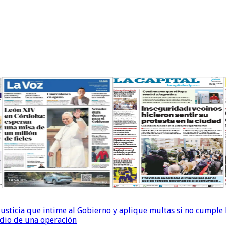
la Justicia que intime al Gobierno y aplique multas si no cumple
dio de una operación