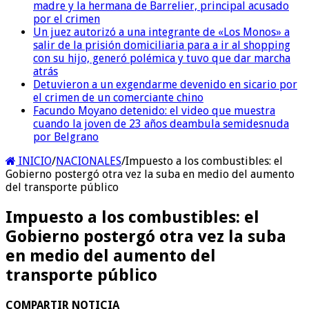
madre y la hermana de Barrelier, principal acusado
por el crimen
Un juez autorizó a una integrante de «Los Monos» a
salir de la prisión domiciliaria para a ir al shopping
con su hijo, generó polémica y tuvo que dar marcha
atrás
Detuvieron a un exgendarme devenido en sicario por
el crimen de un comerciante chino
Facundo Moyano detenido: el video que muestra
cuando la joven de 23 años deambula semidesnuda
por Belgrano
INICIO
/
NACIONALES
/
Impuesto a los combustibles: el
Gobierno postergó otra vez la suba en medio del aumento
del transporte público
Impuesto a los combustibles: el
Gobierno postergó otra vez la suba
en medio del aumento del
transporte público
COMPARTIR NOTICIA