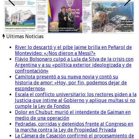
Ultimas Noticias
River lo descartó y el pibe Jaime brilla en Peñarol de
Montevideo: «¿Nos dieron a Messi?»
Flávio Bolsonaro culpó a Lula da Silva de la crisis con
Argentina y a su «política exterior ideologizada y de
confrontación»
Camilota presentó a su nueva novia y contó su
historia de amor: «Hoy, por fin, podemos dejar de
escondernos»
Escala el conflicto universitario: los rectores piden a la
Justicia que intime al Gobierno y aplique multas si no
cumple la Ley de Fondos
Dolor en Chubut: murió el intendente de Gaiman en
medio de una operación
Pedradas, corridas y detenidos frente al Congreso en
la marcha contra la Ley de Propiedad Privada
La Cámara de Casación confirmó el procesamiento de