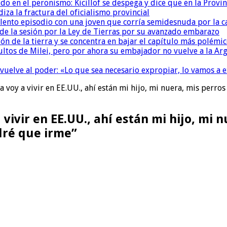
 en el peronismo: Kicillof se despega y dice que en la Provinc
za la fractura del oficialismo provincial
ento episodio con una joven que corría semidesnuda por la ca
de la sesión por la Ley de Tierras por su avanzado embarazo
ón de la tierra y se concentra en bajar el capítulo más polémi
ultos de Milei, pero por ahora su embajador no vuelve a la Ar
 vuelve al poder: «Lo que sea necesario expropiar, lo vamos a 
 voy a vivir en EE.UU., ahí están mi hijo, mi nuera, mis perros
vivir en EE.UU., ahí están mi hijo, mi n
dré que irme”