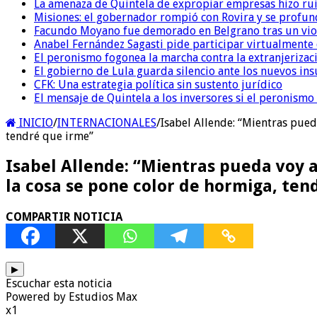
La amenaza de Quintela de expropiar empresas hizo ruido
Misiones: el gobernador rompió con Rovira y se profundi
Facundo Moyano fue demorado en Belgrano tras un viol
Anabel Fernández Sagasti pide participar virtualmente 
El peronismo fogonea la marcha contra la extranjerizaci
El gobierno de Lula guarda silencio ante los nuevos ins
CFK: Una estrategia política sin sustento jurídico
El mensaje de Quintela a los inversores si el peronismo
INICIO
/
INTERNACIONALES
/
Isabel Allende: “Mientras pueda
tendré que irme”
Isabel Allende: “Mientras pueda voy a 
la cosa se pone color de hormiga, ten
COMPARTIR NOTICIA
▶
Escuchar esta noticia
Powered by Estudios Max
x1