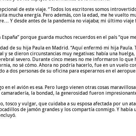
xcepcional de este viaje. “Todos los escritores somos introver
te quita mucha energía. Pero además, con la edad, me he vuelto
re… Y desde antes de la pandemia no viajaba; mi último viaje
 a España” porque guarda muchos recuerdos en el país “que m
dad de su hija Paula en Madrid. “Aquí enfermó mi hija Paula. 
tal y se dieron circunstancias muy negativas: había una huelga,
rebral severo. Durante cinco meses no me informaron lo que ha
ifornia, no sé cómo. Ahora no podría hacerlo, fue en un vuelo 
 a dos personas de su oficina para esperarnos en el aeropuert
en el avión es esa. Pero luego vienen otras cosas maravillosas
a camaradería, la bondad, la generosidad fueron impresionante
 tosco y vulgar, que cuidaba a su esposa afectada por un ataq
ocadillos de jamón grandes y los compartía conmigo. Y había un
oncluyó.