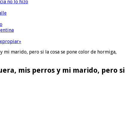
ia no lo hizo
lle
co
gentina
expropiar»
 y mi marido, pero si la cosa se pone color de hormiga,
uera, mis perros y mi marido, pero si