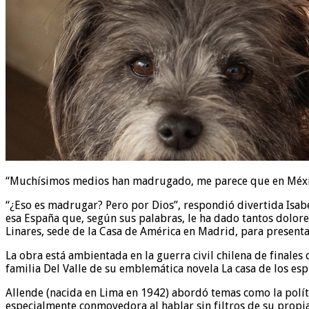
“Muchísimos medios han madrugado, me parece que en México 
“¿Eso es madrugar? Pero por Dios”, respondió divertida Isabe
esa España que, según sus palabras, le ha dado tantos dolore
Linares, sede de la Casa de América en Madrid, para presenta
La obra está ambientada en la guerra civil chilena de finales
familia Del Valle de su emblemática novela La casa de los espí
Allende (nacida en Lima en 1942) abordó temas como la polít
especialmente conmovedora al hablar sin filtros de su propi