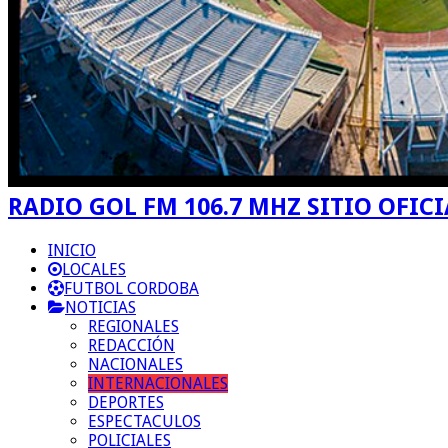
RADIO GOL FM 106.7 MHZ SITIO OFICI
INICIO
LOCALES
FUTBOL CORDOBA
NOTICIAS
REGIONALES
REDACCIÓN
NACIONALES
INTERNACIONALES
DEPORTES
ESPECTACULOS
POLICIALES