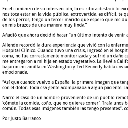
En el comienzo de su intervención, la escritora destacó lo e
nos toca estar en la vida pública, extrovertida, es difícil, 
de los perros, tengo un tercer marido que espero que me du
en mis brazos de una manera muy linda.”
Añadió que ahora decidió hacer “un último intento de venir
Allende recordó la dura experiencia que vivió con la enferme
Hospital Clínico. Cuando tuvo una crisis, ingresó en el hospi
coma, no fue correctamente monitorizada y sufrió un daño ce
me entregaron a mi hija en estado vegetativo. La llevé a Cal
bajaron en camilla en Washington y Ted Kennedy había enviado
emocionada.
“Así que cuando vuelvo a España, la primera imagen que tengo 
con el dolor. Toda esa gente acompañaba a algún paciente. L
Narró el caso de un hombre proveniente de un pueblo remoto,
‘cómete la comida, coño, que no quieres comer’. Traía unos b
común. Todas esas imágenes también las tengo presentes”, c
Por Justo Barranco