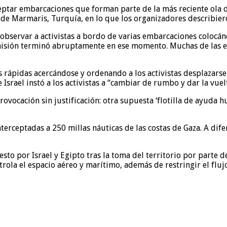
ceptar embarcaciones que forman parte de la más reciente ola 
e Marmaris, Turquía, en lo que los organizadores describieron
observar a activistas a bordo de varias embarcaciones colocán
smisión terminó abruptamente en ese momento. Muchas de las e
s rápidas acercándose y ordenando a los activistas desplazarse
e Israel instó a los activistas a “cambiar de rumbo y dar la vue
provocación sin justificación: otra supuesta ‘flotilla de ayuda h
rceptadas a 250 millas náuticas de las costas de Gaza. A difer
sto por Israel y Egipto tras la toma del territorio por parte
trola el espacio aéreo y marítimo, además de restringir el fluj