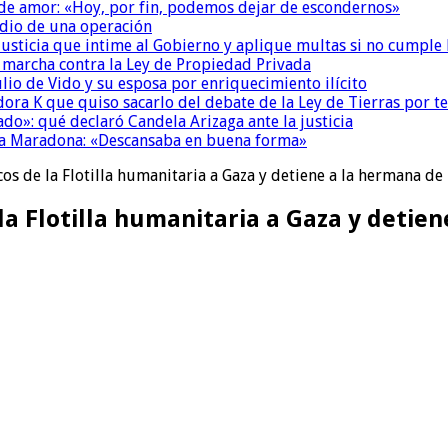
 de amor: «Hoy, por fin, podemos dejar de escondernos»
dio de una operación
la Justicia que intime al Gobierno y aplique multas si no cumple
a marcha contra la Ley de Propiedad Privada
io de Vido y su esposa por enriquecimiento ilícito
ora K que quiso sacarlo del debate de la Ley de Tierras por 
do»: qué declaró Candela Arizaga ante la justicia
a a Maradona: «Descansaba en buena forma»
cos de la Flotilla humanitaria a Gaza y detiene a la hermana de
 la Flotilla humanitaria a Gaza y detie