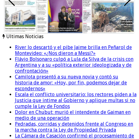
Ultimas Noticias
River lo descartó y el pibe Jaime brilla en Peñarol de
Montevideo: «¿Nos dieron a Messi?»
Flávio Bolsonaro culpó a Lula da Silva de la crisis con
Argentina y a su «política exterior ideologizada y de
confrontación»
Camilota presentó a su nueva novia y contó su
historia de amor: «Hoy, por fin, podemos dejar de
escondernos»
Escala el conflicto universitario: los rectores piden a la
Justicia que intime al Gobierno y aplique multas si no
cumple la Ley de Fondos
Dolor en Chubut: murió el intendente de Gaiman en
medio de una operación
Pedradas, corridas y detenidos frente al Congreso en
la marcha contra la Ley de Propiedad Privada
La Cámara de Casación confirmó el procesamiento de