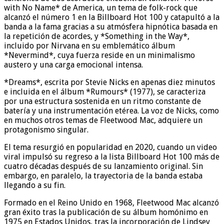
with No Name* de America, un tema de folk-rock que
alcanzó el número 1 en la Billboard Hot 100 y catapultó a la
banda a la fama gracias a su atmósfera hipnótica basada en
la repetición de acordes, y *Something in the Way*,
incluido por Nirvana en su emblemático álbum
*Nevermind*, cuya fuerza reside en un minimalismo
austero y una carga emocional intensa.
*Dreams*, escrita por Stevie Nicks en apenas diez minutos
e incluida en el álbum *Rumours* (1977), se caracteriza
por una estructura sostenida en un ritmo constante de
batería y una instrumentación etérea. La voz de Nicks, como
en muchos otros temas de Fleetwood Mac, adquiere un
protagonismo singular.
El tema resurgió en popularidad en 2020, cuando un video
viral impulsó su regreso a la lista Billboard Hot 100 más de
cuatro décadas después de su lanzamiento original. Sin
embargo, en paralelo, la trayectoria de la banda estaba
llegando a su fin.
Formado en el Reino Unido en 1968, Fleetwood Mac alcanzó
gran éxito tras la publicación de su álbum homónimo en
1975 en Estados Unidos, tras la incorporación de Lindsey