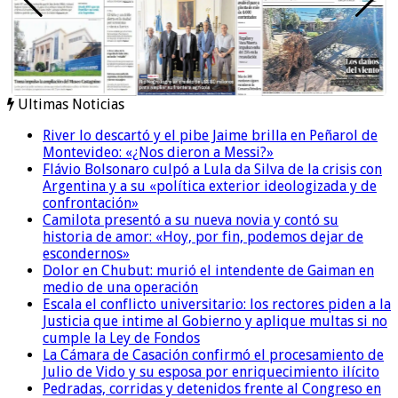
Ultimas Noticias
River lo descartó y el pibe Jaime brilla en Peñarol de
Montevideo: «¿Nos dieron a Messi?»
Flávio Bolsonaro culpó a Lula da Silva de la crisis con
Argentina y a su «política exterior ideologizada y de
confrontación»
Camilota presentó a su nueva novia y contó su
historia de amor: «Hoy, por fin, podemos dejar de
escondernos»
Dolor en Chubut: murió el intendente de Gaiman en
medio de una operación
Escala el conflicto universitario: los rectores piden a la
Justicia que intime al Gobierno y aplique multas si no
cumple la Ley de Fondos
La Cámara de Casación confirmó el procesamiento de
Julio de Vido y su esposa por enriquecimiento ilícito
Pedradas, corridas y detenidos frente al Congreso en