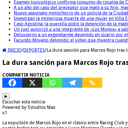
Examen toxicológico confirma consumo de cocaína de C
A un año del caso del preceptor que mató a su hijo, mar
Nuevo asesinato motochorro de un policía de la Ciudad
Investigan la misteriosa muerte de una mujer en Villa El
Caso Agostina: la querella pidió la detención de la mad
Un juez autorizó a una integrante de «Los Monos» a sali
Detuvieron a un exgendarme devenido en sicario por e
Facundo Moyano detenido: el video que muestra cuand
INICIO
/
DEPORTES
/
La dura sanción para Marcos Rojo tras la
La dura sanción para Marcos Rojo tras 
COMPARTIR NOTICIA
▶
Escuchar esta noticia
Powered by Estudios Max
x1
La expulsión de Marcos Rojo en el clásico entre Racing Club y