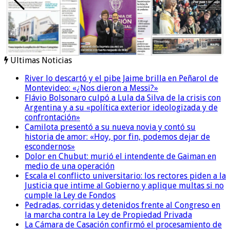
Ultimas Noticias
River lo descartó y el pibe Jaime brilla en Peñarol de
Montevideo: «¿Nos dieron a Messi?»
Flávio Bolsonaro culpó a Lula da Silva de la crisis con
Argentina y a su «política exterior ideologizada y de
confrontación»
Camilota presentó a su nueva novia y contó su
historia de amor: «Hoy, por fin, podemos dejar de
escondernos»
Dolor en Chubut: murió el intendente de Gaiman en
medio de una operación
Escala el conflicto universitario: los rectores piden a la
Justicia que intime al Gobierno y aplique multas si no
cumple la Ley de Fondos
Pedradas, corridas y detenidos frente al Congreso en
la marcha contra la Ley de Propiedad Privada
La Cámara de Casación confirmó el procesamiento de