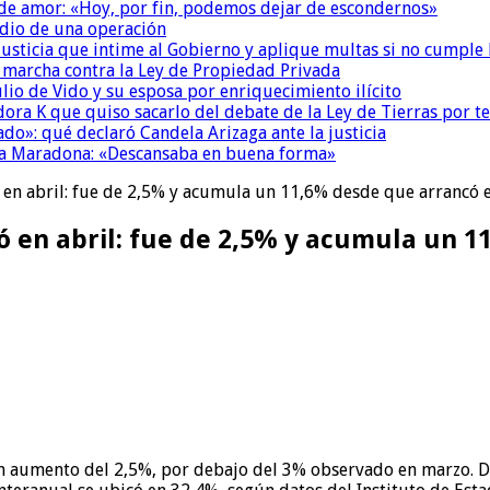
 de amor: «Hoy, por fin, podemos dejar de escondernos»
dio de una operación
la Justicia que intime al Gobierno y aplique multas si no cumple
a marcha contra la Ley de Propiedad Privada
io de Vido y su esposa por enriquecimiento ilícito
ora K que quiso sacarlo del debate de la Ley de Tierras por 
do»: qué declaró Candela Arizaga ante la justicia
a a Maradona: «Descansaba en buena forma»
ó en abril: fue de 2,5% y acumula un 11,6% desde que arrancó 
ró en abril: fue de 2,5% y acumula un 
ó un aumento del 2,5%, por debajo del 3% observado en marzo.