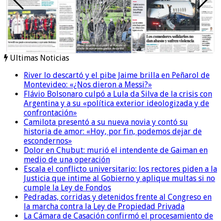
Ultimas Noticias
River lo descartó y el pibe Jaime brilla en Peñarol de
Montevideo: «¿Nos dieron a Messi?»
Flávio Bolsonaro culpó a Lula da Silva de la crisis con
Argentina y a su «política exterior ideologizada y de
confrontación»
Camilota presentó a su nueva novia y contó su
historia de amor: «Hoy, por fin, podemos dejar de
escondernos»
Dolor en Chubut: murió el intendente de Gaiman en
medio de una operación
Escala el conflicto universitario: los rectores piden a la
Justicia que intime al Gobierno y aplique multas si no
cumple la Ley de Fondos
Pedradas, corridas y detenidos frente al Congreso en
la marcha contra la Ley de Propiedad Privada
La Cámara de Casación confirmó el procesamiento de