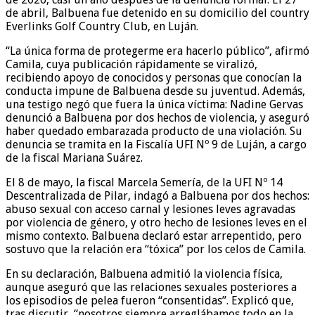
de abril, Balbuena fue detenido en su domicilio del country
Everlinks Golf Country Club, en Luján.
“La única forma de protegerme era hacerlo público”, afirmó
Camila, cuya publicación rápidamente se viralizó,
recibiendo apoyo de conocidos y personas que conocían la
conducta impune de Balbuena desde su juventud. Además,
una testigo negó que fuera la única víctima: Nadine Gervas
denunció a Balbuena por dos hechos de violencia, y aseguró
haber quedado embarazada producto de una violación. Su
denuncia se tramita en la Fiscalía UFI Nº 9 de Luján, a cargo
de la fiscal Mariana Suárez.
El 8 de mayo, la fiscal Marcela Semería, de la UFI Nº 14
Descentralizada de Pilar, indagó a Balbuena por dos hechos:
abuso sexual con acceso carnal y lesiones leves agravadas
por violencia de género, y otro hecho de lesiones leves en el
mismo contexto. Balbuena declaró estar arrepentido, pero
sostuvo que la relación era “tóxica” por los celos de Camila.
En su declaración, Balbuena admitió la violencia física,
aunque aseguró que las relaciones sexuales posteriores a
los episodios de pelea fueron “consentidas”. Explicó que,
tras discutir, “nosotros siempre arreglábamos todo en la