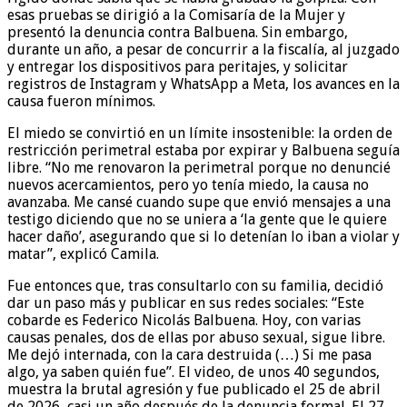
esas pruebas se dirigió a la Comisaría de la Mujer y
presentó la denuncia contra Balbuena. Sin embargo,
durante un año, a pesar de concurrir a la fiscalía, al juzgado
y entregar los dispositivos para peritajes, y solicitar
registros de Instagram y WhatsApp a Meta, los avances en la
causa fueron mínimos.
El miedo se convirtió en un límite insostenible: la orden de
restricción perimetral estaba por expirar y Balbuena seguía
libre. “No me renovaron la perimetral porque no denuncié
nuevos acercamientos, pero yo tenía miedo, la causa no
avanzaba. Me cansé cuando supe que envió mensajes a una
testigo diciendo que no se uniera a ‘la gente que le quiere
hacer daño’, asegurando que si lo detenían lo iban a violar y
matar”, explicó Camila.
Fue entonces que, tras consultarlo con su familia, decidió
dar un paso más y publicar en sus redes sociales: “Este
cobarde es Federico Nicolás Balbuena. Hoy, con varias
causas penales, dos de ellas por abuso sexual, sigue libre.
Me dejó internada, con la cara destruida (…) Si me pasa
algo, ya saben quién fue”. El video, de unos 40 segundos,
muestra la brutal agresión y fue publicado el 25 de abril
de 2026, casi un año después de la denuncia formal. El 27