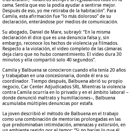
cama. Sentía que eso la podía ayudar a sentirse mejor.
Después de eso, yo me retiraba de la habitación”. Para
Camila, esta afirmación fue “lo más doloroso” de su
declaración, enterándose por medios de comunicación.
Su abogado, Daniel de Mare, subrayó: “En la misma
declaración él dice que es una denuncia falsa y, sin
embargo, reconoce los hechos de violencia ya filmados.
Respecto a la violación, el video completo de las cámaras
deja claro que no hubo consentimiento. El video dura 30
minutos y ella compartió solo 40 segundos”.
Camila y Balbuena se conocieron cuando ella tenía 20 años
y trabajaban en una concesionaria, donde él era su
coordinador. Tiempo después, Balbuena abrió su propio
negocio, Car Center Adjudicados SRL. Mientras la violencia
contra Camila ocurría en lo privado y en el ámbito laboral –
donde denunció maltrato y humillaciones–, Balbuena
acumulaba múltiples denuncias por estafa.
La joven describió el método de Balbuena en el trabajo
como una combinación de mentorías prolongadas en las
que predominaban intimidación, amenazas y extorsión, en
un ambiente regido por el temor: “Si no hacías lo que él