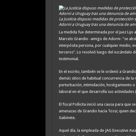
La Justicia dispuso medidas de protección s
Adorni a Uruguay tras una denuncia de a
La medida fue determinada por el juez Lijo a s
Marcelo Grandio -amigo de Adorni- “se abste
interpósita persona, por cualquier medio, incl
terceros”. Lo resolvió luego del escándalo 
testimonial.
En el escrito, también se le ordenó a Grandi
demás sitios de habitual concurrencia de la
perturbación, intimidación, hostigamiento o 
laboral en el que desarrolla sus actividades (
El fiscal Pollicita inició una causa para que
amenazas de Grandio hacia Tossi; quien decl
Gabinete.
Aquel día, la empleada de JAG Executive Avi