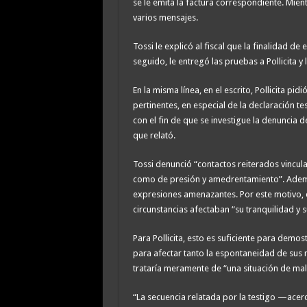
se le emita la factura correspondiente. Mien
varios mensajes.
Tossi le explicó al fiscal que la finalidad d
seguido, le entregó las pruebas a Pollicita y l
En la misma línea, en el escrito, Pollicita pi
pertinentes, en especial de la declaración 
con el fin de que se investigue la denuncia 
que relató.
Tossi denunció “contactos reiterados vincul
como de presión y amedrentamiento”. Además
expresiones amenazantes. Por este motivo, el 
circunstancias afectaban “su tranquilidad y 
Para Pollicita, esto es suficiente para demo
para afectar tanto la espontaneidad de sus m
trataría meramente de “una situación de mal
“La secuencia relatada por la testigo —acerca