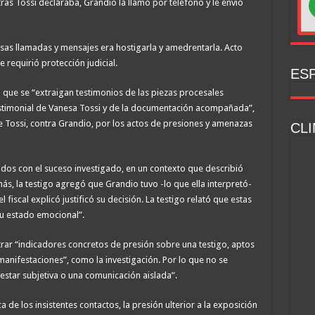
tras Tossi declaraba, Grandio la llamó por teléfono y le envió
e esas llamadas y mensajes era hostigarla y amedrentarla. Acto
e requirió protección judicial.
ESP
dió que se “extraigan testimonios de las piezas procesales
testimonial de Vanesa Tossi y de la documentación acompañada”,
de Tossi, contra Grandio, por los actos de presiones y amenazas
CLI
ados con el suceso investigado, en un contexto que describió
, la testigo agregó que Grandio tuvo -lo que ella interpretó-
fiscal explicó justificó su decisión. La testigo relató que estas
su estado emocional”.
strar “indicadores concretos de presión sobre una testigo, aptos
anifestaciones”, como la investigación. Por lo que no se
estar subjetiva o una comunicación aislada”.
 de los insistentes contactos, la presión ulterior a la exposición