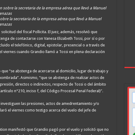
obre la secretaria de la empresa aérea que llevó a Manuel
menazas
olicitud del fiscal Pollicita. El juez, además, resolvió que
nga de contactarse con Vanesa Elizabeth Tossi, por sí o por
uido el telefónico, digital, epistolar, presencial o a través de
del viernes cuando Grandio llamó a Tossi en plena declaración
o que “se abstenga de acercarse al domicilio, lugar de trabajo y
 nombrada”. Asimismo, “que se abstenga de realizar actos de
presión, directos o indirectos, respecto de Tossi o del ámbito
artículo n°210, inciso f, del Código Procesal Penal Federal)”.
 se investiguen las presiones, actos de amedrentamiento y/o
aró el viernes como testigo acerca del vuelo del jefe de
ation manifestó que Grandio pagó por el vuelo y solicitó que no