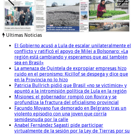
Ultimas Noticias
El Gobierno acusó a Lula de escalar unilateralmente el
conflicto y ratificó el apoyo de Milei a Bolsonaro: «La
región está cambiando y esperamos que así también
sea en Brasil»
La amenaza de Quintela de expropiar empresas hizo
ruido en el peronismo: Kicillof se despega y dice que
en la Provincia no lo hizo
Patricia Bullrich pidió que Brasil «no se victimice» y
apuntó a la intromisión política de Lula en la región
Misiones: el gobernador rompió con Rovira y se
profundiza la fractura del oficialismo provincial
Facundo Moyano fue demorado en Belgrano tras un
violento episodio con una joven que corría
semidesnuda por la calle
Anabel Fernández Sagasti pide participar
virtualmente de la sesión por la Ley de Tierras por su