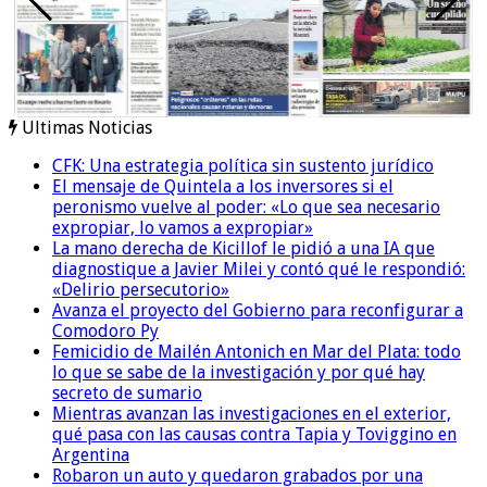
Ultimas Noticias
CFK: Una estrategia política sin sustento jurídico
El mensaje de Quintela a los inversores si el
peronismo vuelve al poder: «Lo que sea necesario
expropiar, lo vamos a expropiar»
La mano derecha de Kicillof le pidió a una IA que
diagnostique a Javier Milei y contó qué le respondió:
«Delirio persecutorio»
Avanza el proyecto del Gobierno para reconfigurar a
Comodoro Py
Femicidio de Mailén Antonich en Mar del Plata: todo
lo que se sabe de la investigación y por qué hay
secreto de sumario
Mientras avanzan las investigaciones en el exterior,
qué pasa con las causas contra Tapia y Toviggino en
Argentina
Robaron un auto y quedaron grabados por una