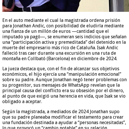
En el auto mediante el cual la magistrada ordena prisión
para Jonathan Andic, con posibilidad de eludirla mediante
una fianza de un millón de euros —cantidad que el
imputado ya pagó—, se enumeran seis indicios que señalan
una “participación activa y premeditada” del detenido en la
muerte del empresario más rico de Cataluña. Isak Andic
falleció tras caer durante una excursión en una ruta de
montaña en Collbató (Barcelona) en diciembre de 2024.
La jueza destaca que, con el fin de alcanzar sus objetivos
económicos, el hijo ejercía una “manipulación emocional”
sobre su padre. Aunque Jonathan negó tener problemas con
su progenitor, sus mensajes de WhatsApp revelan que la
principal causa del conflicto era su obsesión por el dinero,
al punto de que exigió una herencia en vida, que Isak se vio
obligado a aceptar.
Según la magistrada, a mediados de 2024 Jonathan supo
que su padre planeaba modificar el testamento para crear
una fundación destinada a ayudar a “personas necesitadas”,
lo que provocó un “cambio notable” en su relación.