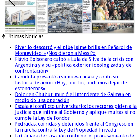
Ultimas Noticias
River lo descartó y el pibe Jaime brilla en Peñarol de
Montevideo: «¿Nos dieron a Messi?»
Flávio Bolsonaro culpó a Lula da Silva de la crisis con
Argentina y a su «política exterior ideologizada y de
confrontación»
Camilota presentó a su nueva novia y contó su
historia de amor: «Hoy, por fin, podemos dejar de
escondernos»
Dolor en Chubut: murió el intendente de Gaiman en
medio de una operación
Escala el conflicto universitario: los rectores piden a la
Justicia que intime al Gobierno y aplique multas si no
cumple la Ley de Fondos
Pedradas, corridas y detenidos frente al Congreso en
la marcha contra la Ley de Propiedad Privada
La Cámara de Casación confirmó el procesamiento de