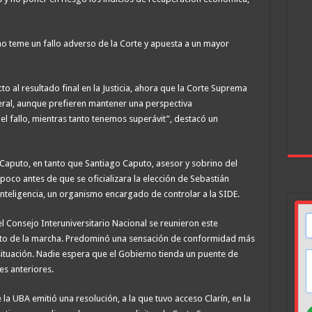
 al resultado final en la Justicia, ahora que la Corte Suprema
eral, aunque prefieren mantener una perspectiva
el fallo, mientras tanto tenemos superávit”, destacó un
Caputo, en tanto que Santiago Caputo, asesor y sobrino del
oco antes de que se oficializara la elección de Sebastián
nteligencia, un organismo encargado de controlar a la SIDE.
el Consejo Interuniversitario Nacional se reunieron este
acto de la marcha. Predominó una sensación de conformidad más
situación. Nadie espera que el Gobierno tienda un puente de
es anteriores.
la UBA emitió una resolución, a la que tuvo acceso Clarín, en la