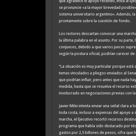
que agradece el apoyo recibido, insta al Eje
se pronuncie «a la mayor brevedad posible» p
sistema universitario argentino». Además, la
prontamente sobre la cuestión de fondo.
Los rectores descartan convocar una marcha 
la última palabra en el asunto. Por su parte,
conjueces, debido a que varios jueces supr
según la postura oficial, podrían carecer de
“La situación es muy particular porque está a
temas vinculados a pliegos enviados al Senad
que podrían influir, pero antes que nada hay
medida, hasta que se resuelva el recurso extr
involucrado en negociaciones previas con la
Javier Milei intenta enviar una señal clara a 
toda costa, incluso a expensas del apoyo a s
marcha, el Ejecutivo recortó recursos destina
programa que había sido destacado por técn
gastos por 2,5 billones de pesos, cifra que 