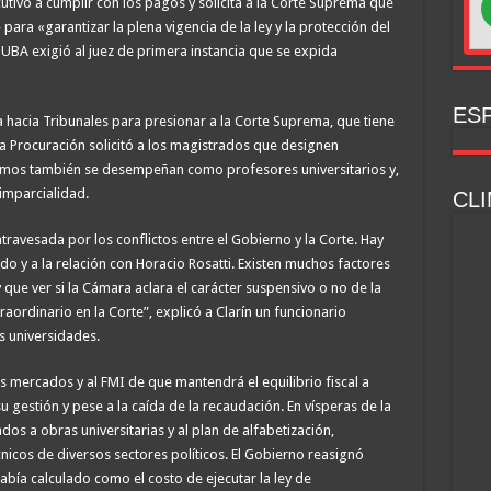
cutivo a cumplir con los pagos y solicita a la Corte Suprema que
ara «garantizar la plena vigencia de la ley y la protección del
 UBA exigió al juez de primera instancia que se expida
ESP
hacia Tribunales para presionar a la Corte Suprema, que tiene
 la Procuración solicitó a los magistrados que designen
emos también se desempeñan como profesores universitarios y,
 imparcialidad.
CLI
travesada por los conflictos entre el Gobierno y la Corte. Hay
o y a la relación con Horacio Rosatti. Existen muchos factores
 que ver si la Cámara aclara el carácter suspensivo o no de la
aordinario en la Corte”, explicó a Clarín un funcionario
s universidades.
los mercados y al FMI de que mantendrá el equilibrio fiscal a
u gestión y pese a la caída de la recaudación. En vísperas de la
dos a obras universitarias y al plan de alfabetización,
icos de diversos sectores políticos. El Gobierno reasignó
había calculado como el costo de ejecutar la ley de