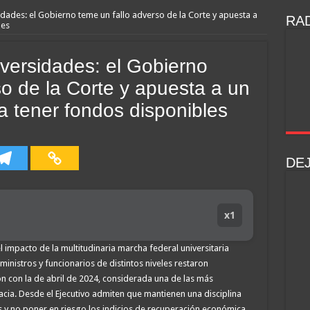
idades: el Gobierno teme un fallo adverso de la Corte y apuesta a
RAD
les
iversidades: el Gobierno
so de la Corte y apuesta a un
a tener fondos disponibles
DE
x1
 impacto de la multitudinaria marcha federal universitaria
 ministros y funcionarios de distintos niveles restaron
on con la de abril de 2024, considerada una de las más
ia. Desde el Ejecutivo admiten que mantienen una disciplina
res y no poner en riesgo los indicios de recuperación económica,