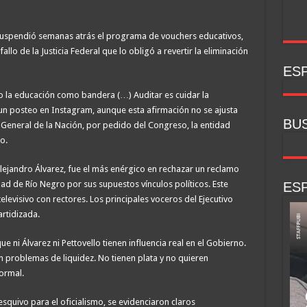
suspendió semanas atrás el programa de vouchers educativos,
fallo de la Justicia Federal que lo obligó a revertir la eliminación
ESP
o la educación como bandera (…) Auditar es cuidar la
 un posteo en Instagram, aunque esta afirmación no se ajusta
BU
ía General de la Nación, por pedido del Congreso, la entidad
o.
 Alejandro Álvarez, fue el más enérgico en rechazar un reclamo
dad de Río Negro por sus supuestos vínculos políticos. Este
ESP
elevisivo con rectores. Los principales voceros del Ejecutivo
artidizada.
 ni Álvarez ni Pettovello tienen influencia real en el Gobierno.
n problemas de liquidez. No tienen plata y no quieren
ormal.
esquivo para el oficialismo, se evidenciaron claros