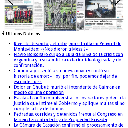
Ultimas Noticias
River lo descartó y el pibe Jaime brilla en Peñarol de
Montevideo: «¿Nos dieron a Messi?»
Flávio Bolsonaro culpó a Lula da Silva de la crisis con
Argentina y a su «política exterior ideologizada y de
confrontación»
Camilota presentó a su nueva novia y contó su
historia de amor: «Hoy, por fin, podemos dejar de
escondernos»
Dolor en Chubut: murió el intendente de Gaiman en
medio de una operación
Escala el conflicto universitario: los rectores piden a la
Justicia que intime al Gobierno y aplique multas si no
cumple la Ley de Fondos
Pedradas, corridas y detenidos frente al Congreso en
la marcha contra la Ley de Propiedad Privada
La Cámara de Casación confirmó el procesamiento de