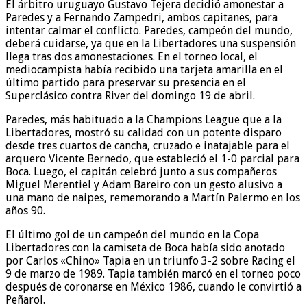
El árbitro uruguayo Gustavo Tejera decidió amonestar a
Paredes y a Fernando Zampedri, ambos capitanes, para
intentar calmar el conflicto. Paredes, campeón del mundo,
deberá cuidarse, ya que en la Libertadores una suspensión
llega tras dos amonestaciones. En el torneo local, el
mediocampista había recibido una tarjeta amarilla en el
último partido para preservar su presencia en el
Superclásico contra River del domingo 19 de abril.
Paredes, más habituado a la Champions League que a la
Libertadores, mostró su calidad con un potente disparo
desde tres cuartos de cancha, cruzado e inatajable para el
arquero Vicente Bernedo, que estableció el 1-0 parcial para
Boca. Luego, el capitán celebró junto a sus compañeros
Miguel Merentiel y Adam Bareiro con un gesto alusivo a
una mano de naipes, rememorando a Martín Palermo en los
años 90.
El último gol de un campeón del mundo en la Copa
Libertadores con la camiseta de Boca había sido anotado
por Carlos «Chino» Tapia en un triunfo 3-2 sobre Racing el
9 de marzo de 1989. Tapia también marcó en el torneo poco
después de coronarse en México 1986, cuando le convirtió a
Peñarol.