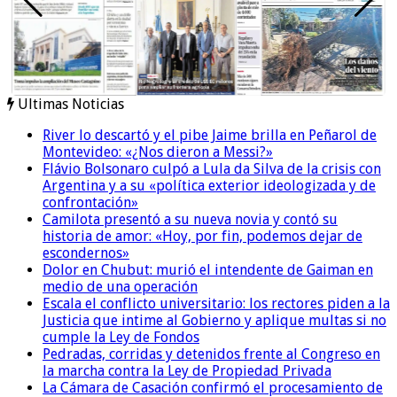
Ultimas Noticias
River lo descartó y el pibe Jaime brilla en Peñarol de
Montevideo: «¿Nos dieron a Messi?»
Flávio Bolsonaro culpó a Lula da Silva de la crisis con
Argentina y a su «política exterior ideologizada y de
confrontación»
Camilota presentó a su nueva novia y contó su
historia de amor: «Hoy, por fin, podemos dejar de
escondernos»
Dolor en Chubut: murió el intendente de Gaiman en
medio de una operación
Escala el conflicto universitario: los rectores piden a la
Justicia que intime al Gobierno y aplique multas si no
cumple la Ley de Fondos
Pedradas, corridas y detenidos frente al Congreso en
la marcha contra la Ley de Propiedad Privada
La Cámara de Casación confirmó el procesamiento de