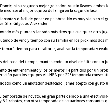
Doncic, ni su segundo mejor goleador, Austin Reaves, ambos les
de medirse al mejor equipo de la liga en la segunda fase.
ionante y difícil de poner en palabras. No es muy viejo en el 
er, Shai Gilgeous-Alexander.
tado más puntos y lanzado más tiros que cualquier otro jugad
rutando de vino y tiempo con su familia en los próximos dos m
e tomaré tiempo para recalibrar, analizar la temporada y eva
del paso del tiempo, manteniendo un nivel de élite con un jue
ento de entrenamiento y los primeros 14 partidos por un prob
eración para los equipos All-NBA por 22ª temporada consecuti
dado como un anotador destacado, James aceptó con gusto un 
 temporada de novato, en gran parte debido a una efectividad 
s y 6.1 rebotes, con otra temporada de actuaciones constantes 