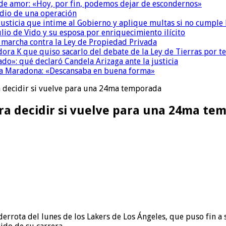
 de amor: «Hoy, por fin, podemos dejar de escondernos»
dio de una operación
la Justicia que intime al Gobierno y aplique multas si no cumple
io de Vido y su esposa por enriquecimiento ilícito
a marcha contra la Ley de Propiedad Privada
ora K que quiso sacarlo del debate de la Ley de Tierras por 
do»: qué declaró Candela Arizaga ante la justicia
a a Maradona: «Descansaba en buena forma»
 decidir si vuelve para una 24ma temporada
ra decidir si vuelve para una 24ma te
derrota del lunes de los Lakers de Los Ángeles, que puso fin a