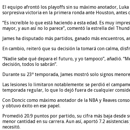
El equipo afrontó los playoffs sin su máximo anotador, Luka 
sorpresiva victoria en la primera ronda ante Houston, antes 
“Es increíble lo que está haciendo a esta edad. Es muy impres
mayor, y aun así no lo parece”, comentó la estrella del Thund
James ha disputado más partidos, ganado más encuentros, ano
En cambio, reiteró que su decisión la tomará con calma, disf
“Nadie sabe qué depara el futuro, y yo tampoco”, añadió. “M
decisión, todos lo sabrán”.
Durante su 23ª temporada, James mostró solo signos menores 
Las lesiones lo limitaron notablemente: se perdió el campam
temporada regular, lo que lo dejó fuera de cualquier consid
Con Doncic como máximo anotador de la NBA y Reaves consoli
y obtuvo éxito en ese papel.
Promedió 20.9 puntos por partido, su cifra más baja desde su
menor cantidad en su carrera. Aun así, aportó 7.2 asistencia
necesitó.