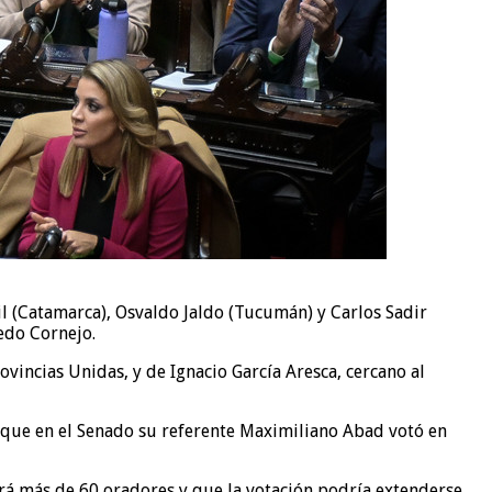
il (Catamarca), Osvaldo Jaldo (Tucumán) y Carlos Sadir
edo Cornejo.
ovincias Unidas, y de Ignacio García Aresca, cercano al
e que en el Senado su referente Maximiliano Abad votó en
brá más de 60 oradores y que la votación podría extenderse