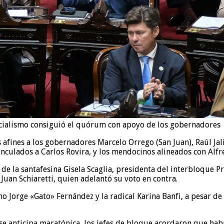
oficialismo consiguió el quórum con apoyo de los gobernadores
s afines a los gobernadores Marcelo Orrego (San Juan), Raúl Jal
nculados a Carlos Rovira, y los mendocinos alineados con Alfr
de la santafesina Gisela Scaglia, presidenta del interbloque Pr
Juan Schiaretti, quien adelantó su voto en contra.
o Jorge «Gato» Fernández y la radical Karina Banfi, a pesar d
 se anticipa maratónica, los jefes de bloque acordaron que ha