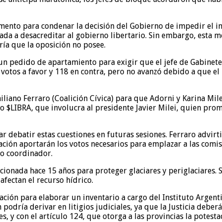
ento para condenar la decisión del Gobierno de impedir el in
a a desacreditar al gobierno libertario. Sin embargo, esta me
ría que la oposición no posee.
o un pedido de apartamiento para exigir que el jefe de Gabine
4 votos a favor y 118 en contra, pero no avanzó debido a que e
iano Ferraro (Coalición Cívica) para que Adorni y Karina Milei
o $LIBRA, que involucra al presidente Javier Milei, quien prom
ar debatir estas cuestiones en futuras sesiones. Ferraro advirti
ión aportarán los votos necesarios para emplazar a las comis
tro coordinador.
ancionada hace 15 años para proteger glaciares y periglaciares
afectan el recurso hídrico.
ación para elaborar un inventario a cargo del Instituto Argent
podría derivar en litigios judiciales, ya que la Justicia deberá
 y con el artículo 124, que otorga a las provincias la potesta