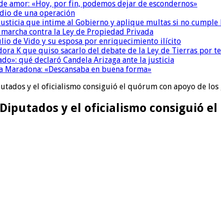
 de amor: «Hoy, por fin, podemos dejar de escondernos»
dio de una operación
la Justicia que intime al Gobierno y aplique multas si no cumple
a marcha contra la Ley de Propiedad Privada
io de Vido y su esposa por enriquecimiento ilícito
ora K que quiso sacarlo del debate de la Ley de Tierras por 
do»: qué declaró Candela Arizaga ante la justicia
a a Maradona: «Descansaba en buena forma»
iputados y el oficialismo consiguió el quórum con apoyo de lo
 Diputados y el oficialismo consiguió 