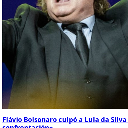
Flávio Bolsonaro culpó a Lula da Silva 
confrontación»