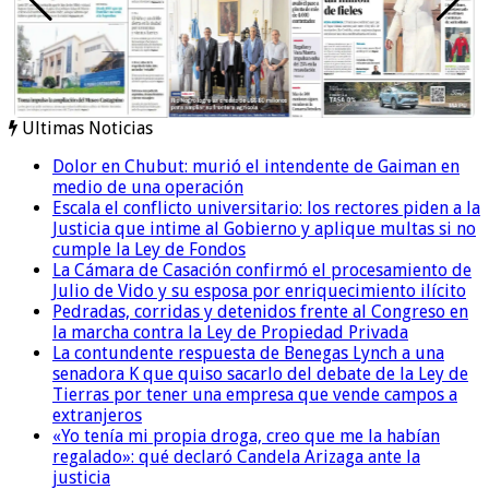
Ultimas Noticias
Dolor en Chubut: murió el intendente de Gaiman en
medio de una operación
Escala el conflicto universitario: los rectores piden a la
Justicia que intime al Gobierno y aplique multas si no
cumple la Ley de Fondos
La Cámara de Casación confirmó el procesamiento de
Julio de Vido y su esposa por enriquecimiento ilícito
Pedradas, corridas y detenidos frente al Congreso en
la marcha contra la Ley de Propiedad Privada
La contundente respuesta de Benegas Lynch a una
senadora K que quiso sacarlo del debate de la Ley de
Tierras por tener una empresa que vende campos a
extranjeros
«Yo tenía mi propia droga, creo que me la habían
regalado»: qué declaró Candela Arizaga ante la
justicia