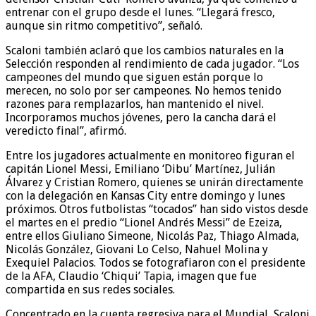
entrenar con el grupo desde el lunes. “Llegará fresco,
aunque sin ritmo competitivo”, señaló.
Scaloni también aclaró que los cambios naturales en la
Selección responden al rendimiento de cada jugador. “Los
campeones del mundo que siguen están porque lo
merecen, no solo por ser campeones. No hemos tenido
razones para remplazarlos, han mantenido el nivel.
Incorporamos muchos jóvenes, pero la cancha dará el
veredicto final”, afirmó.
Entre los jugadores actualmente en monitoreo figuran el
capitán Lionel Messi, Emiliano ‘Dibu’ Martínez, Julián
Álvarez y Cristian Romero, quienes se unirán directamente
con la delegación en Kansas City entre domingo y lunes
próximos. Otros futbolistas “tocados” han sido vistos desde
el martes en el predio “Lionel Andrés Messi” de Ezeiza,
entre ellos Giuliano Simeone, Nicolás Paz, Thiago Almada,
Nicolás González, Giovani Lo Celso, Nahuel Molina y
Exequiel Palacios. Todos se fotografiaron con el presidente
de la AFA, Claudio ‘Chiqui’ Tapia, imagen que fue
compartida en sus redes sociales.
Concentrado en la cuenta regresiva para el Mundial, Scaloni