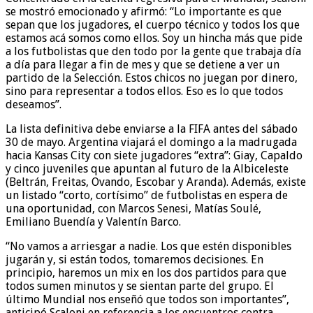
se mostró emocionado y afirmó: “Lo importante es que
sepan que los jugadores, el cuerpo técnico y todos los que
estamos acá somos como ellos. Soy un hincha más que pide
a los futbolistas que den todo por la gente que trabaja día
a día para llegar a fin de mes y que se detiene a ver un
partido de la Selección. Estos chicos no juegan por dinero,
sino para representar a todos ellos. Eso es lo que todos
deseamos”.
La lista definitiva debe enviarse a la FIFA antes del sábado
30 de mayo. Argentina viajará el domingo a la madrugada
hacia Kansas City con siete jugadores “extra”: Giay, Capaldo
y cinco juveniles que apuntan al futuro de la Albiceleste
(Beltrán, Freitas, Ovando, Escobar y Aranda). Además, existe
un listado “corto, cortísimo” de futbolistas en espera de
una oportunidad, con Marcos Senesi, Matías Soulé,
Emiliano Buendía y Valentín Barco.
“No vamos a arriesgar a nadie. Los que estén disponibles
jugarán y, si están todos, tomaremos decisiones. En
principio, haremos un mix en los dos partidos para que
todos sumen minutos y se sientan parte del grupo. El
último Mundial nos enseñó que todos son importantes”,
anticipó Scaloni en referencia a los encuentros contra