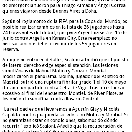
de emergencia fueron para Thiago Almada y Ángel Correa,
quienes viajaron desde Buenos Aires a Doha.
Según el reglamento de la FIFA para la Copa del Mundo, es
posible realizar cambios en la lista de 26 jugadores hasta
24 horas antes del debut, que para Argentina será el 16 de
junio contra Argelia en Kansas City. Este reemplazo no
necesariamente debe provenir de los 55 jugadores en
reserva.
Aunque no entró en detalles, Scaloni admitió que el puesto
de lateral derecho exige especial atención. Las lesiones
simultáneas de Nahuel Molina y Gonzalo Montiel
modificaron el panorama. Molina, jugador del Atlético de
Madrid, sufrió una ruptura fibrilar grado 1 el 10 de mayo
durante un partido contra Celta de Vigo, tras un esfuerzo
excesivo al final del encuentro. Montiel, de River Plate, se
lesionó en la semifinal contra Rosario Central.
“La realidad es que llevaremos a Agustín Giay y Nicolás
Capaldo por lo que pueda suceder con Molina y Montiel. Si
no garantizan estar en condiciones, sabemos de dónde
recurrir,” explicó Scaloni. Añadió que la recuperación del
defensor Cristian ‘Cuti’ Romero avanza, ya que comenzó a