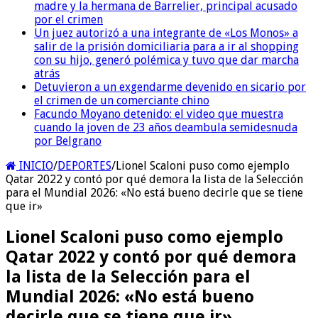
madre y la hermana de Barrelier, principal acusado
por el crimen
Un juez autorizó a una integrante de «Los Monos» a
salir de la prisión domiciliaria para a ir al shopping
con su hijo, generó polémica y tuvo que dar marcha
atrás
Detuvieron a un exgendarme devenido en sicario por
el crimen de un comerciante chino
Facundo Moyano detenido: el video que muestra
cuando la joven de 23 años deambula semidesnuda
por Belgrano
INICIO
/
DEPORTES
/
Lionel Scaloni puso como ejemplo
Qatar 2022 y contó por qué demora la lista de la Selección
para el Mundial 2026: «No está bueno decirle que se tiene
que ir»
Lionel Scaloni puso como ejemplo
Qatar 2022 y contó por qué demora
la lista de la Selección para el
Mundial 2026: «No está bueno
decirle que se tiene que ir»