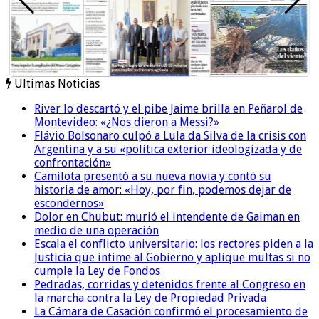
Ultimas Noticias
River lo descartó y el pibe Jaime brilla en Peñarol de
Montevideo: «¿Nos dieron a Messi?»
Flávio Bolsonaro culpó a Lula da Silva de la crisis con
Argentina y a su «política exterior ideologizada y de
confrontación»
Camilota presentó a su nueva novia y contó su
historia de amor: «Hoy, por fin, podemos dejar de
escondernos»
Dolor en Chubut: murió el intendente de Gaiman en
medio de una operación
Escala el conflicto universitario: los rectores piden a la
Justicia que intime al Gobierno y aplique multas si no
cumple la Ley de Fondos
Pedradas, corridas y detenidos frente al Congreso en
la marcha contra la Ley de Propiedad Privada
La Cámara de Casación confirmó el procesamiento de