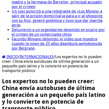
madre y la hermana de Barrelier, principal acusado
por el crimen
Un juez autorizó a una integrante de «Los Monos» a
salir de la prisión domiciliaria para a ir al shopping
con su hijo, generó polémica y tuvo que dar marcha
atrás
Detuvieron a un exgendarme devenido en sicario por
el crimen de un comerciante chino
Facundo Moyano detenido: el video que muestra
cuando la joven de 23 años deambula semidesnuda
por Belgrano
INICIO
/
INTERNACIONALES
/
Los expertos no lo pueden
creer: China envía autobuses de última generación a un
pequeño país latino y lo convierte en potencia de
transporte público
Los expertos no lo pueden creer:
China envía autobuses de última
generación a un pequeño país latino
y lo convierte en potencia de
transporte público