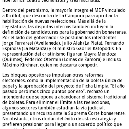
libertarios, cuatro vecinalistas y tres macristas.
Dentro del peronismo, la mayoría integra el MDF vinculado
a Kicillof, que desconfía de La Cámpora para aprobar la
habilitación de nuevas reelecciones. Más allá de la
Legislatura, las disputas internas también incluyen la
definición de candidaturas para la gobernación bonaerense.
Por el lado del gobernador se postulan los intendentes
Jorge Ferraresi (Avellaneda), Julio Alak (La Plata), Fernando
Espinoza (La Matanza) y el ministro Gabriel Katopodis. En
representación del cristinismo figuran Mayra Mendoza
(Quilmes), Federico Otermín (Lomas de Zamora) e incluso
Máximo Kirchner, quien no descarta competir.
Los bloques opositores impulsan otras reformas
electorales, como la implementación de la boleta única de
papel y la aprobación del proyecto de Ficha Limpia. “El año
pasado perdimos cinco puntos por eso”, rechazó un
intendente que se opone a abandonar el sistema tradicional
de boletas. Para eliminar el límite a las reelecciones,
algunos sectores también estudian la vía judicial,
presentando un recurso ante la Suprema Corte bonaerense.
No obstante, otros dudan del éxito de esta estrategia y
prefieren presionar para llegar a un acuerdo político que