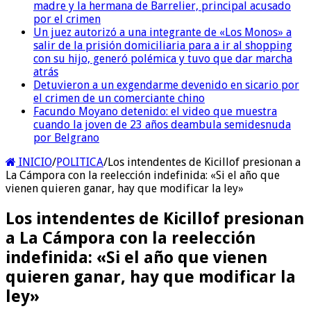
madre y la hermana de Barrelier, principal acusado
por el crimen
Un juez autorizó a una integrante de «Los Monos» a
salir de la prisión domiciliaria para a ir al shopping
con su hijo, generó polémica y tuvo que dar marcha
atrás
Detuvieron a un exgendarme devenido en sicario por
el crimen de un comerciante chino
Facundo Moyano detenido: el video que muestra
cuando la joven de 23 años deambula semidesnuda
por Belgrano
INICIO
/
POLITICA
/
Los intendentes de Kicillof presionan a
La Cámpora con la reelección indefinida: «Si el año que
vienen quieren ganar, hay que modificar la ley»
Los intendentes de Kicillof presionan
a La Cámpora con la reelección
indefinida: «Si el año que vienen
quieren ganar, hay que modificar la
ley»