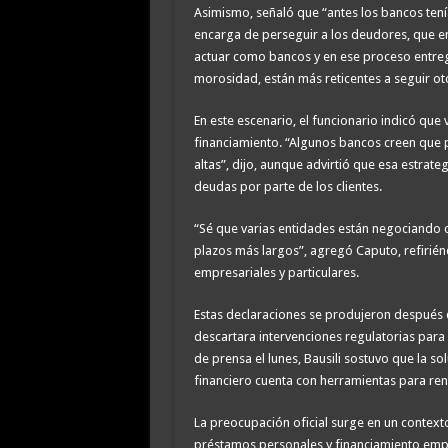
Asimismo, señaló que “antes los bancos ten
encarga de perseguir a los deudores, que en
actuar como bancos y en ese proceso entreg
morosidad, están más reticentes a seguir o
En este escenario, el funcionario indicó qu
financiamiento. “Algunos bancos creen que 
altas”, dijo, aunque advirtió que esa estrate
deudas por parte de los clientes.
“Sé que varias entidades están negociando 
plazos más largos”, agregó Caputo, refirién
empresariales y particulares.
Estas declaraciones se produjeron después de
descartara intervenciones regulatorias para 
de prensa el lunes, Bausili sostuvo que la s
financiero cuenta con herramientas para ren
La preocupación oficial surge en un context
préstamos personales y financiamiento empre