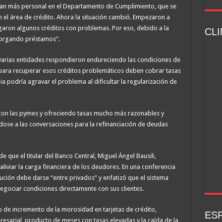
ían más personal en el Departamento de Cumplimiento, que se
 el área de crédito. Ahora la situación cambió. Empezaron a
aron algunos créditos con problemas. Por eso, debido a la
CLI
torgando préstamos”.
e varias entidades respondieron endureciendo las condiciones de
para recuperar esos créditos problemáticos deben cobrar tasas
gia podría agravar el problema al dificultar la regularización de
con las pymes y ofreciendo tasas mucho más razonables y
dose a las conversaciones para la refinanciación de deudas
 que el titular del Banco Central, Miguel Ángel Bausili,
aliviar la carga financiera de los deudores. En una conferencia
olución debe darse “entre privados” y enfatizó que el sistema
egociar condiciones directamente con sus clientes.
o de incremento de la morosidad en tarjetas de crédito,
ESP
sarial, producto de meses con tasas elevadas y la caída de la