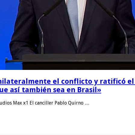
ilateralmente el conflicto y ratificó e
e así también sea en Brasil»
dios Max x1 El canciller Pablo Quirno …