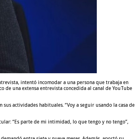
ntrevista, intentó incomodar a una persona que trabaja en
rco de una extensa entrevista concedida al canal de YouTube
 sus actividades habituales. “Voy a seguir usando la casa de
lar: “Es parte de mi intimidad, lo que tengo y no tengo”,
ue demandó entre siete y nueve meses. Además, aportó su