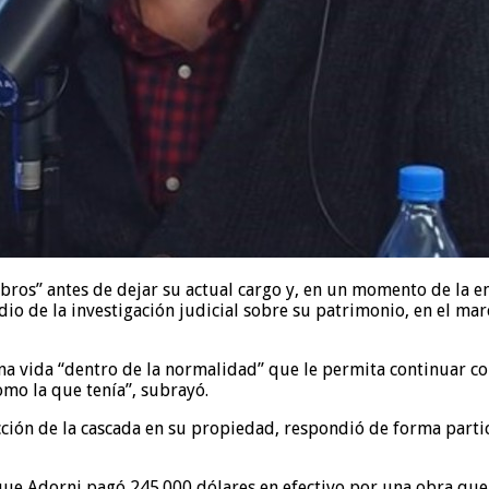
ibros” antes de dejar su actual cargo y, en un momento de la e
io de la investigación judicial sobre su patrimonio, en el ma
a vida “dentro de la normalidad” que le permita continuar con
omo la que tenía”, subrayó.
ción de la cascada en su propiedad, respondió de forma particu
ia que Adorni pagó 245.000 dólares en efectivo por una obra q