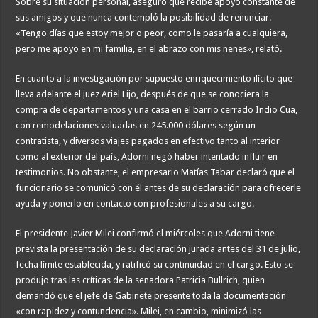
Sobre su situación personal, aseguró que recibe apoyo constante de
sus amigos y que nunca contempló la posibilidad de renunciar.
«Tengo días que estoy mejor o peor, como le pasaría a cualquiera,
pero me apoyo en mi familia, en el abrazo con mis nenes», relató.
En cuanto a la investigación por supuesto enriquecimiento ilícito que
lleva adelante el juez Ariel Lijo, después de que se conociera la
compra de departamentos y una casa en el barrio cerrado Indio Cua,
con remodelaciones valuadas en 245.000 dólares según un
contratista, y diversos viajes pagados en efectivo tanto al interior
como al exterior del país, Adorni negó haber intentado influir en
testimonios. No obstante, el empresario Matías Tabar declaró que el
funcionario se comunicó con él antes de su declaración para ofrecerle
ayuda y ponerlo en contacto con profesionales a su cargo.
El presidente Javier Milei confirmó el miércoles que Adorni tiene
prevista la presentación de su declaración jurada antes del 31 de julio,
fecha límite establecida, y ratificó su continuidad en el cargo. Esto se
produjo tras las críticas de la senadora Patricia Bullrich, quien
demandó que el jefe de Gabinete presente toda la documentación
«con rapidez y contundencia». Milei, en cambio, minimizó las