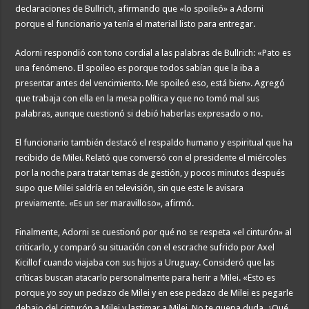
declaraciones de Bullrich, afirmando que «lo spoileó» a Adorni
porque el funcionario ya tenía el material listo para entregar.
Adorni respondió con tono cordial a las palabras de Bullrich: «Pato es
una fenómeno. El spoileo es porque todos sabían que la iba a
presentar antes del vencimiento. Me spoileó eso, está bien». Agregó
que trabaja con ella en la mesa política y que no tomó mal sus
palabras, aunque cuestionó si debió haberlas expresado o no.
El funcionario también destacó el respaldo humano y espiritual que ha
recibido de Milei. Relató que conversó con el presidente el miércoles
por la noche para tratar temas de gestión, y pocos minutos después
supo que Milei saldría en televisión, sin que este le avisara
previamente. «Es un ser maravilloso», afirmó.
Finalmente, Adorni se cuestionó por qué no se respeta «el cinturón» al
criticarlo, y comparó su situación con el escrache sufrido por Axel
Kicillof cuando viajaba con sus hijos a Uruguay. Consideró que las
críticas buscan atacarlo personalmente para herir a Milei. «Esto es
porque yo soy un pedazo de Milei y en ese pedazo de Milei es pegarle
debajo del cinturón a Milei y lastimar a Milei. No te quepa duda. ¿Qué