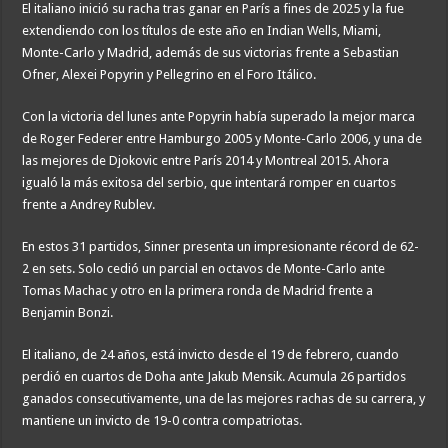
El italiano inició su racha tras ganar en París a fines de 2025 y la fue
extendiendo con los títulos de este año en Indian Wells, Miami,
Monte-Carlo y Madrid, además de sus victorias frente a Sebastian
Ofner, Alexei Popyrin y Pellegrino en el Foro Itálico.
Con la victoria del lunes ante Popyrin había superado la mejor marca
de Roger Federer entre Hamburgo 2005 y Monte-Carlo 2006, y una de
las mejores de Djokovic entre París 2014 y Montreal 2015. Ahora
igualó la más exitosa del serbio, que intentará romper en cuartos
frente a Andrey Rublev.
En estos 31 partidos, Sinner presenta un impresionante récord de 62-
2 en sets. Solo cedió un parcial en octavos de Monte-Carlo ante
Tomas Machac y otro en la primera ronda de Madrid frente a
Benjamin Bonzi.
El italiano, de 24 años, está invicto desde el 19 de febrero, cuando
perdió en cuartos de Doha ante Jakub Mensik. Acumula 26 partidos
ganados consecutivamente, una de las mejores rachas de su carrera, y
mantiene un invicto de 19-0 contra compatriotas.