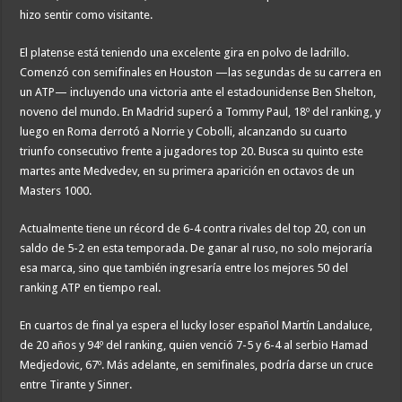
hizo sentir como visitante.
El platense está teniendo una excelente gira en polvo de ladrillo.
Comenzó con semifinales en Houston —las segundas de su carrera en
un ATP— incluyendo una victoria ante el estadounidense Ben Shelton,
noveno del mundo. En Madrid superó a Tommy Paul, 18º del ranking, y
luego en Roma derrotó a Norrie y Cobolli, alcanzando su cuarto
triunfo consecutivo frente a jugadores top 20. Busca su quinto este
martes ante Medvedev, en su primera aparición en octavos de un
Masters 1000.
Actualmente tiene un récord de 6-4 contra rivales del top 20, con un
saldo de 5-2 en esta temporada. De ganar al ruso, no solo mejoraría
esa marca, sino que también ingresaría entre los mejores 50 del
ranking ATP en tiempo real.
En cuartos de final ya espera el lucky loser español Martín Landaluce,
de 20 años y 94º del ranking, quien venció 7-5 y 6-4 al serbio Hamad
Medjedovic, 67º. Más adelante, en semifinales, podría darse un cruce
entre Tirante y Sinner.