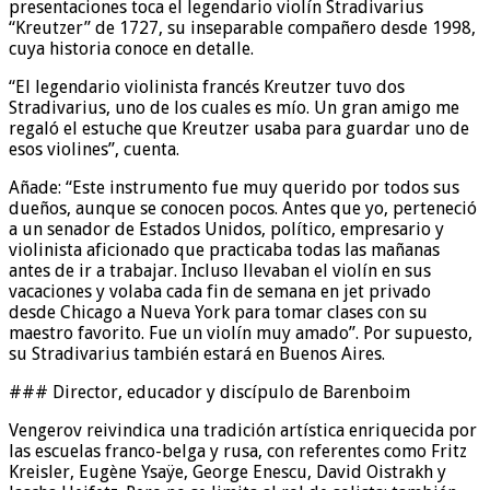
presentaciones toca el legendario violín Stradivarius
“Kreutzer” de 1727, su inseparable compañero desde 1998,
cuya historia conoce en detalle.
“El legendario violinista francés Kreutzer tuvo dos
Stradivarius, uno de los cuales es mío. Un gran amigo me
regaló el estuche que Kreutzer usaba para guardar uno de
esos violines”, cuenta.
Añade: “Este instrumento fue muy querido por todos sus
dueños, aunque se conocen pocos. Antes que yo, perteneció
a un senador de Estados Unidos, político, empresario y
violinista aficionado que practicaba todas las mañanas
antes de ir a trabajar. Incluso llevaban el violín en sus
vacaciones y volaba cada fin de semana en jet privado
desde Chicago a Nueva York para tomar clases con su
maestro favorito. Fue un violín muy amado”. Por supuesto,
su Stradivarius también estará en Buenos Aires.
### Director, educador y discípulo de Barenboim
Vengerov reivindica una tradición artística enriquecida por
las escuelas franco-belga y rusa, con referentes como Fritz
Kreisler, Eugène Ysaÿe, George Enescu, David Oistrakh y