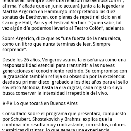
fenomenal. Siempre tuve una relación maravillosa con él”,
afirma. Y añade que en junio actuará junto a la legendaria
Martha Argerich en Hamburgo interpretando las diez
sonatas de Beethoven, con planes de repetir el ciclo en el
Carnegie Hall, París y el Festival Verbier. “Quién sabe, tal
vez algún día podamos llevarlo al Teatro Colón”, adelanta.
Sobre Argerich, dice que es “una fuerza de la naturaleza,
como un libro que nunca terminas de leer. Siempre
sorprende”.
Desde los 26 años, Vengerov asume la enseñanza como una
responsabilidad esencial para transmitir a las nuevas
generaciones el conocimiento recibido. Su compromiso con
la grabación también refleja su obsesión por la excelencia:
desde su primer disco, grabado a los diez años para el sello
soviético Melodia, hasta la era digital, cada registro suyo
busca conservar la intensidad irrepetible del vivo.
### Lo que tocará en Buenos Aires
Consultado sobre el programa que presentará, compuesto
por Schubert, Shostakovich y Brahms, explica que la
combinación resulta muy contrastante, con estilos, colores
y estéticas distintas, lo que genera una experiencia