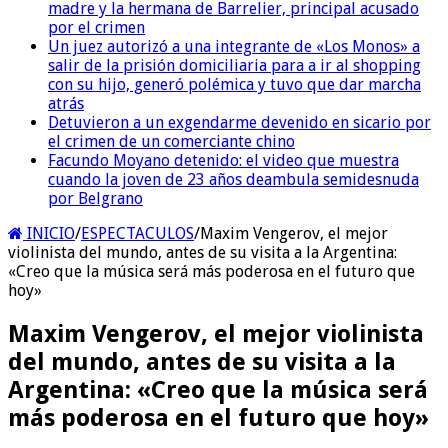
madre y la hermana de Barrelier, principal acusado
por el crimen
Un juez autorizó a una integrante de «Los Monos» a
salir de la prisión domiciliaria para a ir al shopping
con su hijo, generó polémica y tuvo que dar marcha
atrás
Detuvieron a un exgendarme devenido en sicario por
el crimen de un comerciante chino
Facundo Moyano detenido: el video que muestra
cuando la joven de 23 años deambula semidesnuda
por Belgrano
INICIO
/
ESPECTACULOS
/
Maxim Vengerov, el mejor
violinista del mundo, antes de su visita a la Argentina:
«Creo que la música será más poderosa en el futuro que
hoy»
Maxim Vengerov, el mejor violinista
del mundo, antes de su visita a la
Argentina: «Creo que la música será
más poderosa en el futuro que hoy»