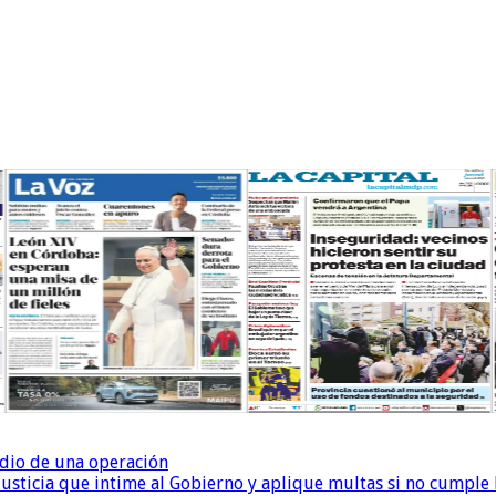
dio de una operación
la Justicia que intime al Gobierno y aplique multas si no cumple