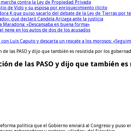
a marcha contra la Ley de Propiedad Privada
io de Vido y su esposa por enriquecimiento ilícito
ora K que quiso sacarlo del debate de la Ley de Tierras por 
do»: qué declaró Candela Arizaga ante la justicia
a a Maradona: «Descansaba en buena forma»
el nene en los autos de dos de los acusados
de con Luis Caputo y descarta un rescate a los morosos: «Segu
n de las PASO y dijo que también es resistida por los goberna
ción de las PASO y dijo que también es 
eforma política que el Gobierno enviará al Congreso y puso en