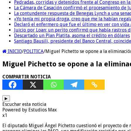
Pedradas, corridas y detenidos frente al Congreso en l
La Cámara de Casación confirmó el procesamiento de Jul
La contundente respuesta de Benegas Lynch a una senad
«Yo tenía mi propia droga, creo que me la habían regala
Declaró el enfermero que fue el último en ver con vid
Juicio por Loan: un perito confirmó que había rastros d
Descartado un Plan Platita, asoma el crédito en dólares
Santiago Bausili, presidente del Banco Central, coinci
INICIO
/
POLITICA
/
Miguel Pichetto se opone a la eliminació
Miguel Pichetto se opone a la elimina
COMPARTIR NOTICIA
▶
Escuchar esta noticia
Powered by Estudios Max
x1
El diputado Miguel Ángel Pichetto cuestionó el proyecto de r