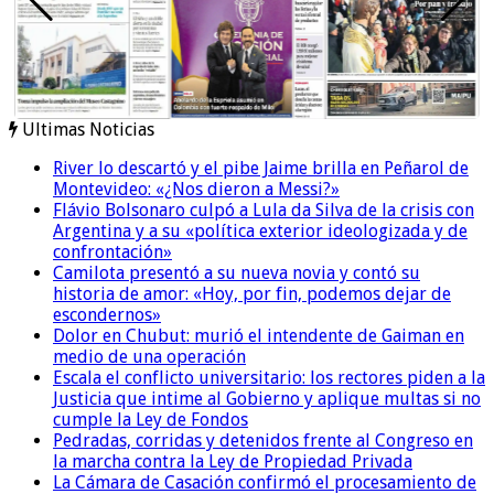
Ultimas Noticias
River lo descartó y el pibe Jaime brilla en Peñarol de
Montevideo: «¿Nos dieron a Messi?»
Flávio Bolsonaro culpó a Lula da Silva de la crisis con
Argentina y a su «política exterior ideologizada y de
confrontación»
Camilota presentó a su nueva novia y contó su
historia de amor: «Hoy, por fin, podemos dejar de
escondernos»
Dolor en Chubut: murió el intendente de Gaiman en
medio de una operación
Escala el conflicto universitario: los rectores piden a la
Justicia que intime al Gobierno y aplique multas si no
cumple la Ley de Fondos
Pedradas, corridas y detenidos frente al Congreso en
la marcha contra la Ley de Propiedad Privada
La Cámara de Casación confirmó el procesamiento de