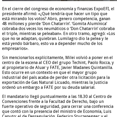
En el cierre del congreso de economía y finanzas ExpoEFI, el
presidente afirmó: «¿Qué tendría que hacer un tipo que
está mirando los votos? Abro, genero competencia, ganan
48 millones y pierde ‘Don Chatarrín’. ‘Gomita Alumínica’
cobraba dos veces los neumáticos o ‘Don Chatarrín’ cobraba
el triple, mientras se peleaban». En otro tramo, agregó: «Los
que no se adaptan, quiebran. Lumilagro dio la pelea y le
está yendo bárbaro, esto va a depender mucho de los
empresarios».
Sin mencionarlos explícitamente, Milei volvió a poner en el
centro de la escena al CEO del grupo Techint, Paolo Rocca, y
al propietario de Aluar y FATE, Javier Madanes Quintanilla.
Esto ocurre en un contexto en que el mayor grupo
industrial del país acaba de perder otra licitación para la
exportación de Gas Natural Licuado, mientras la Justicia
ordenó un embargo a FATE por su deuda salarial.
El mandatario llegó puntualmente a las 18.30 al Centro de
Convenciones frente a la Facultad de Derecho, bajo un
fuerte operativo de seguridad, para cerrar una conferencia
que contó con la presencia del ministro de Economía, Luis
Caputo; el de Desregulación, Federico Sturzenegger; y el