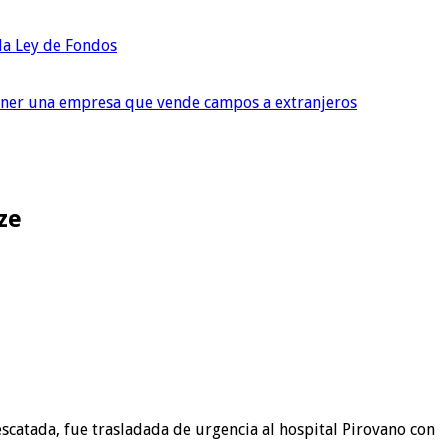
 la Ley de Fondos
tener una empresa que vende campos a extranjeros
ze
escatada, fue trasladada de urgencia al hospital Pirovano con