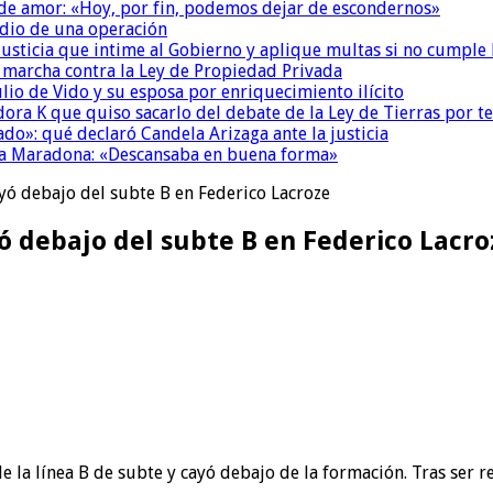
 de amor: «Hoy, por fin, podemos dejar de escondernos»
dio de una operación
la Justicia que intime al Gobierno y aplique multas si no cumple
a marcha contra la Ley de Propiedad Privada
io de Vido y su esposa por enriquecimiento ilícito
ora K que quiso sacarlo del debate de la Ley de Tierras por 
do»: qué declaró Candela Arizaga ante la justicia
a a Maradona: «Descansaba en buena forma»
yó debajo del subte B en Federico Lacroze
ó debajo del subte B en Federico Lacro
 la línea B de subte y cayó debajo de la formación. Tras ser r