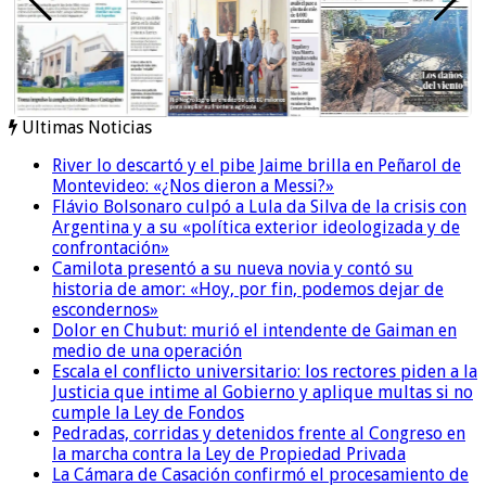
Ultimas Noticias
River lo descartó y el pibe Jaime brilla en Peñarol de
Montevideo: «¿Nos dieron a Messi?»
Flávio Bolsonaro culpó a Lula da Silva de la crisis con
Argentina y a su «política exterior ideologizada y de
confrontación»
Camilota presentó a su nueva novia y contó su
historia de amor: «Hoy, por fin, podemos dejar de
escondernos»
Dolor en Chubut: murió el intendente de Gaiman en
medio de una operación
Escala el conflicto universitario: los rectores piden a la
Justicia que intime al Gobierno y aplique multas si no
cumple la Ley de Fondos
Pedradas, corridas y detenidos frente al Congreso en
la marcha contra la Ley de Propiedad Privada
La Cámara de Casación confirmó el procesamiento de