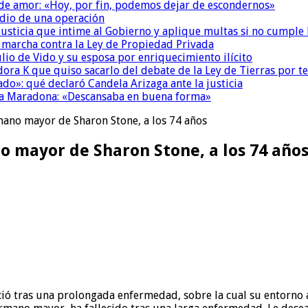
 de amor: «Hoy, por fin, podemos dejar de escondernos»
dio de una operación
la Justicia que intime al Gobierno y aplique multas si no cumple
a marcha contra la Ley de Propiedad Privada
io de Vido y su esposa por enriquecimiento ilícito
ora K que quiso sacarlo del debate de la Ley de Tierras por 
do»: qué declaró Candela Arizaga ante la justicia
a a Maradona: «Descansaba en buena forma»
mano mayor de Sharon Stone, a los 74 años
o mayor de Sharon Stone, a los 74 año
ció tras una prolongada enfermedad, sobre la cual su entorno 