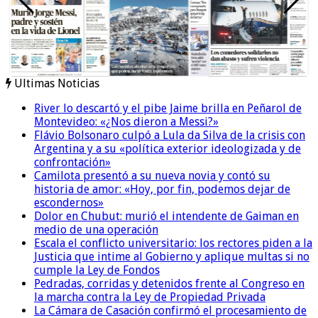
Ultimas Noticias
River lo descartó y el pibe Jaime brilla en Peñarol de
Montevideo: «¿Nos dieron a Messi?»
Flávio Bolsonaro culpó a Lula da Silva de la crisis con
Argentina y a su «política exterior ideologizada y de
confrontación»
Camilota presentó a su nueva novia y contó su
historia de amor: «Hoy, por fin, podemos dejar de
escondernos»
Dolor en Chubut: murió el intendente de Gaiman en
medio de una operación
Escala el conflicto universitario: los rectores piden a la
Justicia que intime al Gobierno y aplique multas si no
cumple la Ley de Fondos
Pedradas, corridas y detenidos frente al Congreso en
la marcha contra la Ley de Propiedad Privada
La Cámara de Casación confirmó el procesamiento de