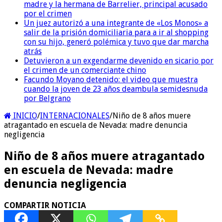
madre y la hermana de Barrelier, principal acusado
por el crimen
Un juez autorizó a una integrante de «Los Monos» a
salir de la prisión domiciliaria para a ir al shopping
con su hijo, generó polémica y tuvo que dar marcha
atrás
Detuvieron a un exgendarme devenido en sicario por
el crimen de un comerciante chino
Facundo Moyano detenido: el video que muestra
cuando la joven de 23 años deambula semidesnuda
por Belgrano
INICIO
/
INTERNACIONALES
/
Niño de 8 años muere
atragantado en escuela de Nevada: madre denuncia
negligencia
Niño de 8 años muere atragantado
en escuela de Nevada: madre
denuncia negligencia
COMPARTIR NOTICIA